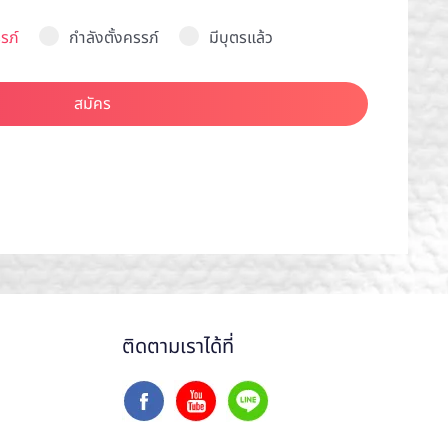
รภ์
กำลังตั้งครรภ์
มีบุตรแล้ว
สมัคร
ติดตามเราได้ที่