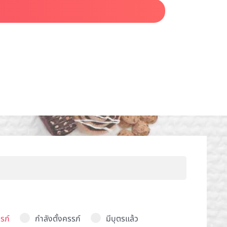
รภ์
กำลังตั้งครรภ์
มีบุตรแล้ว