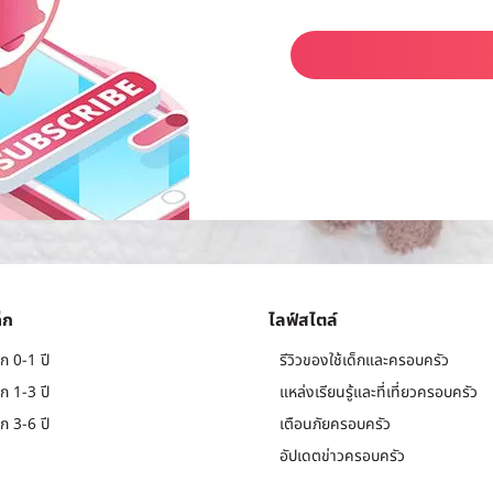
็ก
ไลฟ์สไตล์
ก 0-1 ปี
รีวิวของใช้เด็กและครอบครัว
ก 1-3 ปี
แหล่งเรียนรู้และที่เที่ยวครอบครัว
ก 3-6 ปี
เตือนภัยครอบครัว
อัปเดตข่าวครอบครัว