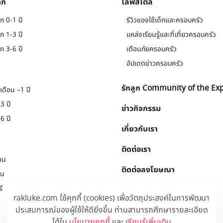
็ก
ไลฟ์สไตล์
ก 0-1 ปี
รีวิวของใช้เด็กและครอบครัว
ก 1-3 ปี
แหล่งเรียนรู้และที่เที่ยวครอบครัว
ก 3-6 ปี
เตือนภัยครอบครัว
อัปเดตข่าวครอบครัว
รักลูก Community of the Ex
เดือน –1 ปี
3 ปี
ข่าวกิจกรรม
6 ปี
เกี่ยวกับเรา
ติดต่อเรา
ยน
ติดต่อลงโฆษณา
ยน
ี
Download
.
rakluke.com ใช้คุกกี้ (cookies) เพื่อวัตถุประสงค์ในการพัฒนา
ประสบการณ์ของผู้ใช้ให้ดียิ่งขึ้น ท่านสามารถศึกษารายละเอียด
ได้ใน
นโยบายคุกกี้
และ
เรียนรู้เพิ่มเติม