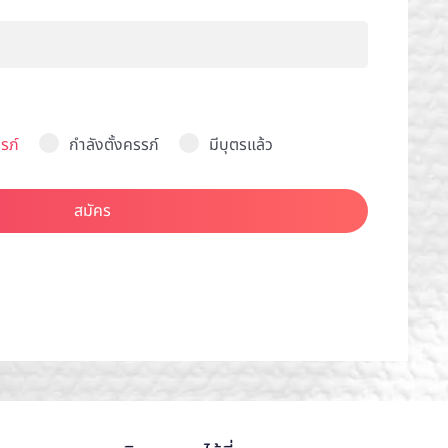
รภ์
กำลังตั้งครรภ์
มีบุตรแล้ว
สมัคร