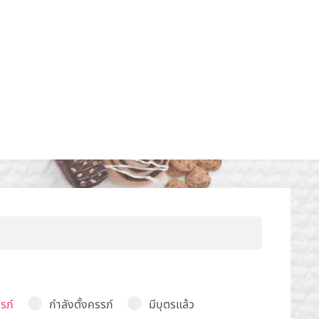
รภ์
กำลังตั้งครรภ์
มีบุตรแล้ว