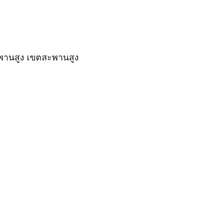
พานสูง
เขตสะพานสูง