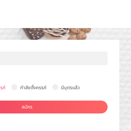
รภ์
กำลังตั้งครรภ์
มีบุตรแล้ว
สมัคร