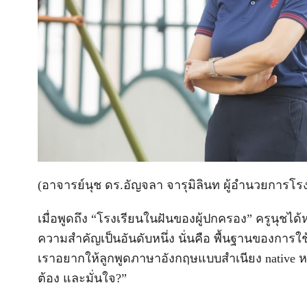
(อาจารย์นุช ดร.อัญจลา จารุมิลินท ผู้อำนวยการโร
เมื่อพูดถึง “โรงเรียนในฝันของผู้ปกครอง” ครูนุชได
ความสำคัญเป็นอั
นดับหนึ่ง นั่นคือ พื้นฐานของการใช้
เราอยากให้ลูกพูดภาษาอั
งกฤษแบบสำเนียง native หร
ต้อง และมั่นใจ?”