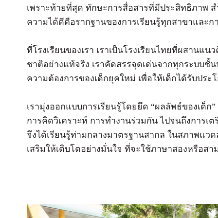
เพราะท้ายที่สุด ทักษะการสื่อสารที่มีประสิทธิ
ภาพ สำ
ความได้ดีคื
อรากฐานของการเรียนรู้ทุ
กสาขาและกา
ที่โรงเรียนของเรา เราเป็นโรงเรียนไทยที่ผสานแนวค
ชาติอย่างแท้จริง เราคัดสรรจุดเด่นจากทุกระบบชั้
นน
ความต้องการของเด็กยุ
คใหม่ เพื่อให้เด็กได้รับประโ
เรามุ่งออกแบบการเรียนรู้โดยยึด “ผลลัพธ์ของเด็ก” 
การคิดวิเคราะห์ การทำงานร่วมกัน ไปจนถึงการเต
จึงได้เรียนรู้ท่
ามกลางมาตรฐานสากล ในสภาพแวดล้อม
เสริมให้เติบโตอย่างมั่
นใจ ที่จะใช้ภาษาสองหรือสาม