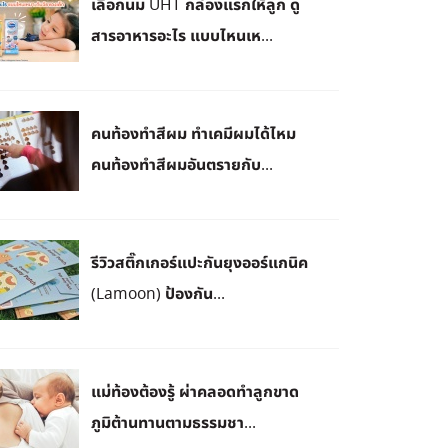
เลือกนม UHT กล่องแรกให้ลูก ดู
สารอาหารอะไร แบบไหนเห...
คนท้องทำสีผม ทำเคมีผมได้ไหม
คนท้องทำสีผมอันตรายกับ...
รีวิวสติ๊กเกอร์แปะกันยุงออร์แกนิค
(Lamoon) ป้องกัน...
แม่ท้องต้องรู้ ผ่าคลอดทำลูกขาด
ภูมิต้านทานตามธรรมชา...