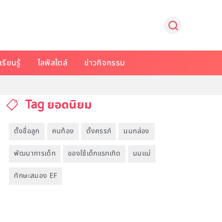
รียนรู้
ไลฟ์สไตล์
ข่าวกิจกรรม
Tag ยอดนิยม
ตั้งชื่อลูก
คนท้อง
ตั้งครรภ์
นมกล่อง
พัฒนาการเด็ก
ของใช้เด็กแรกเกิด
นมแม่
ทักษะสมอง EF