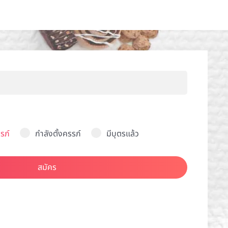
รภ์
กำลังตั้งครรภ์
มีบุตรแล้ว
สมัคร