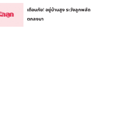
เตือนภัย! อยู่บ้านสูง ระวังลูกพลัด
ตกลงมา