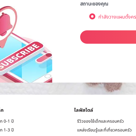
สถานะของคุณ
กำลังวางแผนตั้งคร
็ก
ไลฟ์สไตล์
ก 0-1 ปี
รีวิวของใช้เด็กและครอบครัว
ก 1-3 ปี
แหล่งเรียนรู้และที่เที่ยวครอบครัว