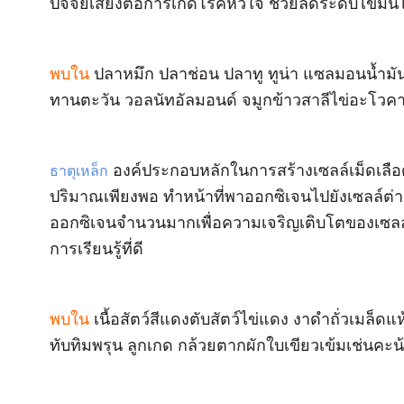
ปัจจัยเสี่ยงต่อการเกิดโรคหัวใจ ช่วยลดระดับไขมัน
พบใน
ปลาหมึก ปลาช่อน ปลาทู ทูน่า แซลมอนน้ำมั
ทานตะวัน วอลนัทอัลมอนด์ จมูกข้าวสาลีไข่อะโวค
องค์ประกอบหลักในการสร้างเซลล์เม็ดเลือ
ธาตุเหล็ก
ปริมาณเพียงพอ ทำหน้าที่พาออกซิเจนไปยังเซลล์ต่
ออกซิเจนจำนวนมากเพื่อความเจริญเติบโตของเซล
การเรียนรู้ที่ดี
พบใน
เนื้อสัตว์สีแดงตับสัตว์ไข่แดง งาดำถั่วเมล็ดแห้
ทับทิมพรุน ลูกเกด กล้วยตากผักใบเขียวเข้มเช่นคะน