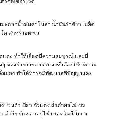
ไตรกลีเซอร์ไรด์
นมะกอกน้ำมันคาโนลา น้ำมันรำข้าว เมล็ด
าโด สาหร่ายทะเล
ดแดง ทำให้เลือดมีความสมบูรณ์ และมี
างๆ ของร่างกายและสมองซึ่งต้องใช้ปริมาณ
ล์สมอง ทำให้ทารกมีพัฒนาสติปัญญาและ
ง เช่นถั่วเขียว ถั่วแดง ถั่วดำผลไม้เช่น
้า ตำลึง ผักหวาน กุไช่ บรอคโคลี ใบยอ