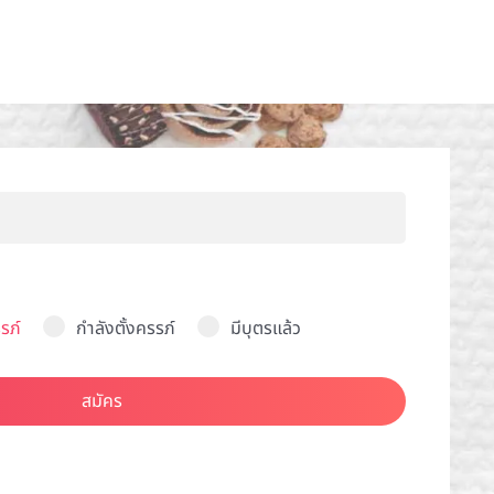
รภ์
กำลังตั้งครรภ์
มีบุตรแล้ว
สมัคร