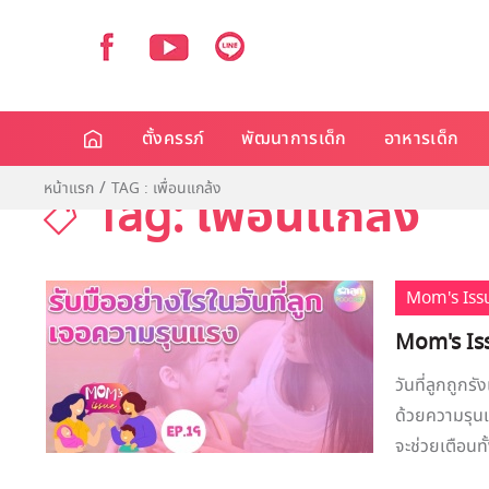
ตั้งครรภ์
พัฒนาการเด็ก
อาหารเด็ก
หน้าแรก
TAG : เพื่อนแกล้ง
Tag: เพื่อนแกล้ง
Mom's Iss
Mom's Issu
วันที่ลูกถูกร
ด้วยความรุน
จะช่วยเตือนท