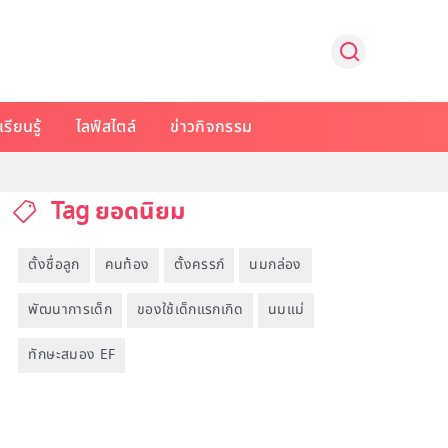
รียนรู้
ไลฟ์สไตล์
ข่าวกิจกรรม
Tag ยอดนิยม
ตั้งชื่อลูก
คนท้อง
ตั้งครรภ์
นมกล่อง
พัฒนาการเด็ก
ของใช้เด็กแรกเกิด
นมแม่
ทักษะสมอง EF