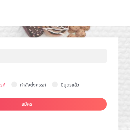
รภ์
กำลังตั้งครรภ์
มีบุตรแล้ว
สมัคร