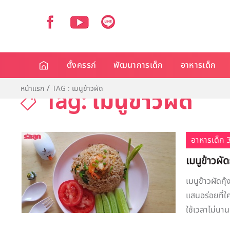
ตั้งครรภ์
พัฒนาการเด็ก
อาหารเด็ก
หน้าแรก
TAG : เมนูข้าวผัด
Tag: เมนูข้าวผัด
อาหารเด็ก 3
เมนูข้าวผัด
เมนูข้าวผัดกุ้
แสนอร่อยที่ใค
ใช้เวลาไม่นานก