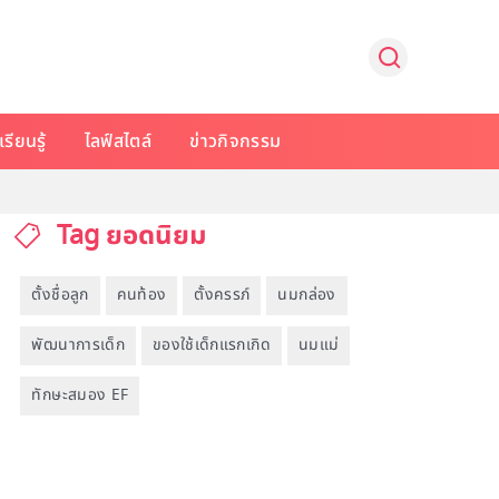
รียนรู้
ไลฟ์สไตล์
ข่าวกิจกรรม
Tag ยอดนิยม
ตั้งชื่อลูก
คนท้อง
ตั้งครรภ์
นมกล่อง
พัฒนาการเด็ก
ของใช้เด็กแรกเกิด
นมแม่
ทักษะสมอง EF