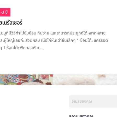
-3 ปี
ยเนิร์สเซอรี่
นเมนูที่มีวิธีทำไม่ซับซ้อน กินง่าย และสามารถประยุกต์ได้หลากหลาย
ละผู้ใหญ่เลยค่ะ ส่วนผสม เนื้อไก่หั่นเต๋าชิ้นเล็กๆ 1 ช้อนโต๊ะ แคร์รอต
กๆ 1 ช้อนโต๊ะ ฟักทองหั่นเ ...
สถานะของคุณ