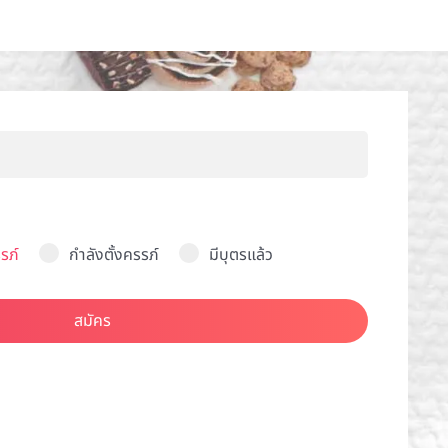
รภ์
กำลังตั้งครรภ์
มีบุตรแล้ว
สมัคร