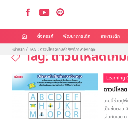
ตั้งครรภ์
พัฒนาการเด็ก
อาหารเด็ก
หน้าแรก
TAG : ดาวน์โหลดเกมคำศัพท์ภาษาอังกฤษ
Tag: ดาวน์โหลดเก
Learning
ดาวน์โหลด
เกมนี้ช่วยปูพ
เป็นขั้นตอน 
เล่นกันเลย ด