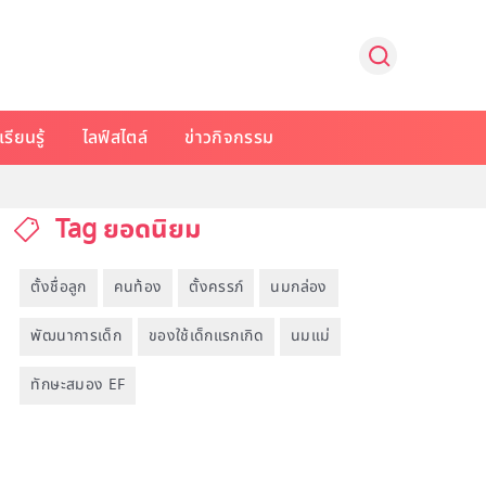
รียนรู้
ไลฟ์สไตล์
ข่าวกิจกรรม
Tag ยอดนิยม
ตั้งชื่อลูก
คนท้อง
ตั้งครรภ์
นมกล่อง
พัฒนาการเด็ก
ของใช้เด็กแรกเกิด
นมแม่
ทักษะสมอง EF