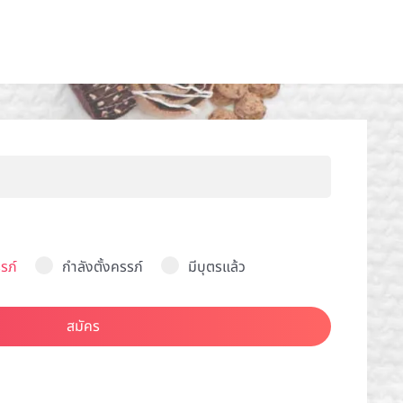
รภ์
กำลังตั้งครรภ์
มีบุตรแล้ว
สมัคร