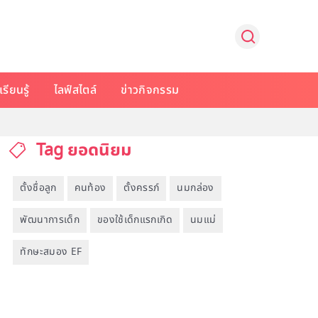
รียนรู้
ไลฟ์สไตล์
ข่าวกิจกรรม
Tag ยอดนิยม
ตั้งชื่อลูก
คนท้อง
ตั้งครรภ์
นมกล่อง
พัฒนาการเด็ก
ของใช้เด็กแรกเกิด
นมแม่
ทักษะสมอง EF