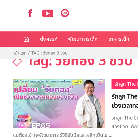
ตั้งครรภ์
พัฒนาการเด็ก
อาหารเด็ก
หน้าแรก
TAG : วัยทอง 3 ขวบ
Tag: วัยทอง 3 ขวบ
รักลูก Th
รักลูก The
ช่วงเวลาท
รักลูก The E
ของชีวิต เด็ก
แม่ต้องเข้าใจพัฒนาการ รู้วิธีรับมือและพลิกเป็นโอ ...