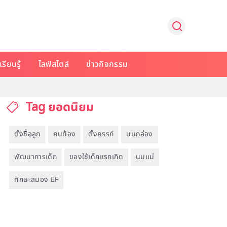
รียนรู้
ไลฟ์สไตล์
ข่าวกิจกรรม
Tag ยอดนิยม
ตั้งชื่อลูก
คนท้อง
ตั้งครรภ์
นมกล่อง
พัฒนาการเด็ก
ของใช้เด็กแรกเกิด
นมแม่
ทักษะสมอง EF