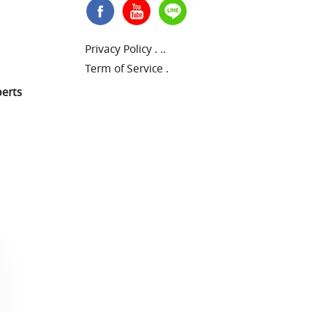
Privacy Policy
.
..
Term of Service
.
perts