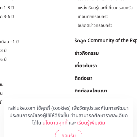
ก 1-3 ปี
แหล่งเรียนรู้และที่เที่ยวครอบครัว
ก 3-6 ปี
เตือนภัยครอบครัว
อัปเดตข่าวครอบครัว
รักลูก Community of the Ex
เดือน –1 ปี
3 ปี
ข่าวกิจกรรม
6 ปี
เกี่ยวกับเรา
ติดต่อเรา
ยน
ติดต่อลงโฆษณา
ยน
ี
Download
.
rakluke.com ใช้คุกกี้ (cookies) เพื่อวัตถุประสงค์ในการพัฒนา
ประสบการณ์ของผู้ใช้ให้ดียิ่งขึ้น ท่านสามารถศึกษารายละเอียด
ได้ใน
นโยบายคุกกี้
และ
เรียนรู้เพิ่มเติม
ยอมรับ