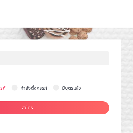
รภ์
กำลังตั้งครรภ์
มีบุตรแล้ว
สมัคร