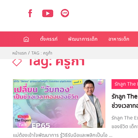
ตั้งครรภ์
พัฒนาการเด็ก
อาหารเด็ก
หน้าแรก
TAG : ครูก้า
Tag: ครูก้า
รักลูก Th
รักลูก The
ช่วงเวลาท
รักลูก The E
ของชีวิต เด็ก
แม่ต้องเข้าใจพัฒนาการ รู้วิธีรับมือและพลิกเป็นโอ ...