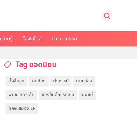
รียนรู้
ไลฟ์สไตล์
ข่าวกิจกรรม
Tag ยอดนิยม
ตั้งชื่อลูก
คนท้อง
ตั้งครรภ์
นมกล่อง
พัฒนาการเด็ก
ของใช้เด็กแรกเกิด
นมแม่
ทักษะสมอง EF