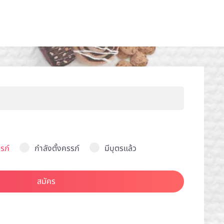
รภ์
กำลังตั้งครรภ์
มีบุตรแล้ว
สมัคร