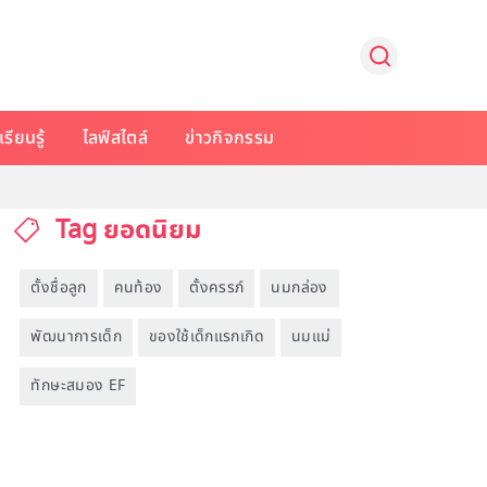
รียนรู้
ไลฟ์สไตล์
ข่าวกิจกรรม
Tag ยอดนิยม
ตั้งชื่อลูก
คนท้อง
ตั้งครรภ์
นมกล่อง
พัฒนาการเด็ก
ของใช้เด็กแรกเกิด
นมแม่
ทักษะสมอง EF