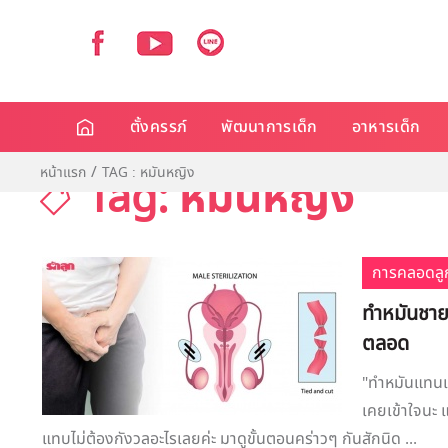
ตั้งครรภ์
พัฒนาการเด็ก
อาหารเด็ก
หน้าแรก
TAG : หมันหญิง
Tag: หมันหญิง
การคลอดลู
ทำหมันชาย ง
ตลอด
"ทำหมันแทนแม่
เคยเข้าใจนะ 
แทบไม่ต้องกังวลอะไรเลยค่ะ มาดูขั้นตอนคร่าวๆ กันสักนิด ...