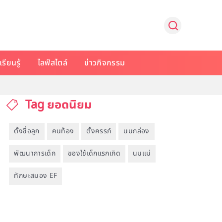
รียนรู้
ไลฟ์สไตล์
ข่าวกิจกรรม
Tag ยอดนิยม
ตั้งชื่อลูก
คนท้อง
ตั้งครรภ์
นมกล่อง
พัฒนาการเด็ก
ของใช้เด็กแรกเกิด
นมแม่
ทักษะสมอง EF