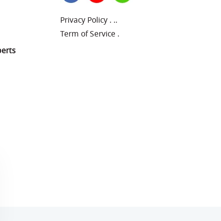
Privacy Policy
.
..
Term of Service
.
perts