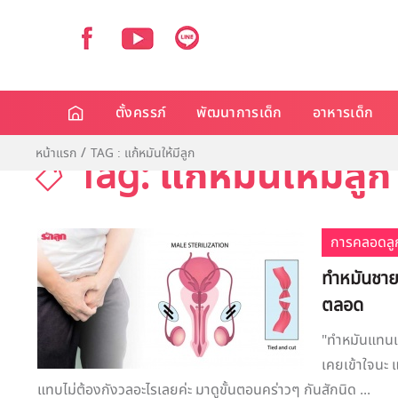
ตั้งครรภ์
พัฒนาการเด็ก
อาหารเด็ก
หน้าแรก
TAG : แก้หมันให้มีลูก
Tag: แก้หมันให้มีลูก
การคลอดลู
ทำหมันชาย ง
ตลอด
"ทำหมันแทนแม่
เคยเข้าใจนะ 
แทบไม่ต้องกังวลอะไรเลยค่ะ มาดูขั้นตอนคร่าวๆ กันสักนิด ...