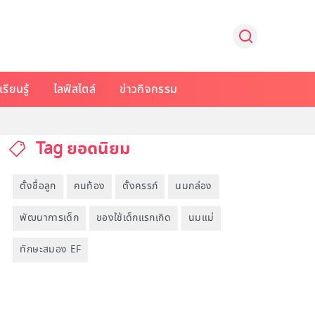
รียนรู้
ไลฟ์สไตล์
ข่าวกิจกรรม
Tag ยอดนิยม
ตั้งชื่อลูก
คนท้อง
ตั้งครรภ์
นมกล่อง
พัฒนาการเด็ก
ของใช้เด็กแรกเกิด
นมแม่
ทักษะสมอง EF