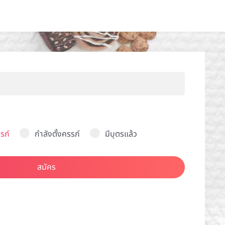
รภ์
กำลังตั้งครรภ์
มีบุตรแล้ว
สมัคร