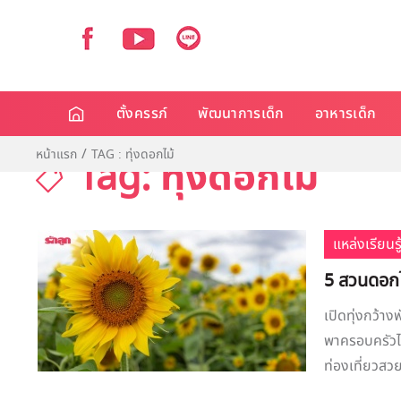
ตั้งครรภ์
พัฒนาการเด็ก
อาหารเด็ก
หน้าแรก
TAG : ทุ่งดอกไม้
Tag: ทุ่งดอกไม้
แหล่งเรียนรู
5 สวนดอกไ
เปิดทุ่งกว้า
พาครอบครัวไปเ
ท่องเที่ยวสวย