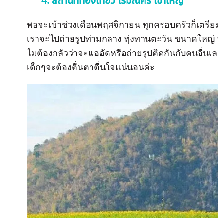
4. สถานที่ท่องเที่ยว ไร่มณีศร เขาใหญ่
พอจะเข้าช่วงเดือนพฤศจิกายน ทุกครอบครัวก็เตรียม
เราจะไปถ่ายรูปท่ามกลาง ทุ่งทานตะวัน ขนาดใหญ่ ที่ม
ไม่ต้องกลัวว่าจะแออัดหรือถ่ายรูปติดกันกับคนอื่นเล
เด็กๆจะต้องตื่นตาตื่นใจแน่นอนค่ะ