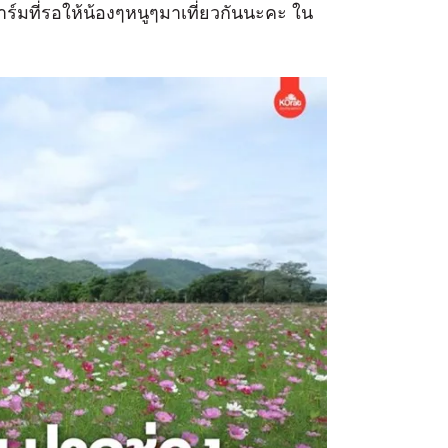
์มที่รอให้น้องๆหนูๆมาเที่ยวกันนะคะ ใน