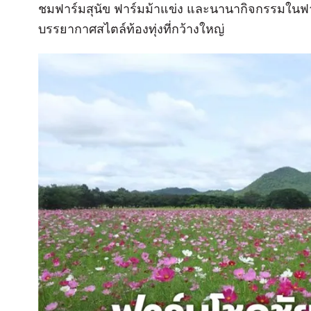
ชมฟาร์มสุนัข ฟาร์มม้าแข่ง และนานากิจกรรมในฟาร
บรรยากาศสไตล์ท้องทุ่งที่กว้างใหญ่