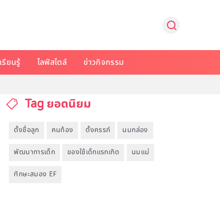
รียนรู้
ไลฟ์สไตล์
ข่าวกิจกรรม
Tag ยอดนิยม
ตั้งชื่อลูก
คนท้อง
ตั้งครรภ์
นมกล่อง
พัฒนาการเด็ก
ของใช้เด็กแรกเกิด
นมแม่
ทักษะสมอง EF