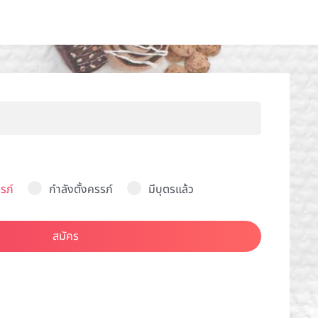
รภ์
กำลังตั้งครรภ์
มีบุตรแล้ว
สมัคร