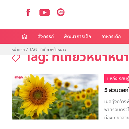
ตั้งครรภ์
พัฒนาการเด็ก
อาหารเด็ก
หน้าแรก
TAG : ที่เที่ยวหน้าหนาว
Tag: ที่เที่ยวหน้าหน
แหล่งเรียนรู
5 สวนดอกไ
เปิดทุ่งกว้า
พาครอบครัวไปเ
ท่องเที่ยวสวย