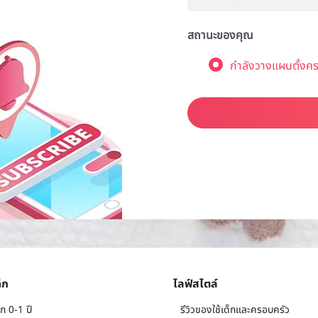
สถานะของคุณ
กำลังวางแผนตั้งคร
็ก
ไลฟ์สไตล์
ก 0-1 ปี
รีวิวของใช้เด็กและครอบครัว