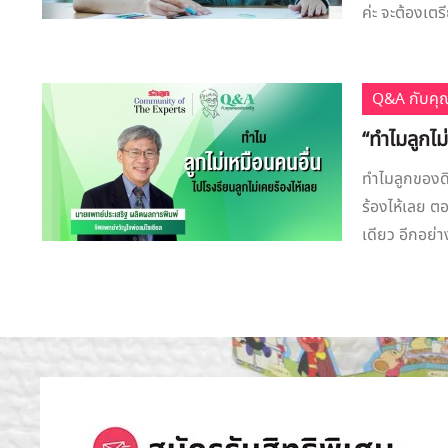
ค่ะ จะต้องเตร
Q&A กับคุ
“ทำไมลูกไม
ทำไมลูกของดิ
ร้องไห้เลย ตอ
เดียว อีกอย่