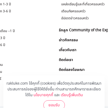
ก 1-3 ปี
แหล่งเรียนรู้และที่เที่ยวครอบครัว
ก 3-6 ปี
เตือนภัยครอบครัว
อัปเดตข่าวครอบครัว
รักลูก Community of the Ex
เดือน –1 ปี
3 ปี
ข่าวกิจกรรม
6 ปี
เกี่ยวกับเรา
ติดต่อเรา
ยน
ติดต่อลงโฆษณา
ยน
ี
Download
.
rakluke.com ใช้คุกกี้ (cookies) เพื่อวัตถุประสงค์ในการพัฒนา
ประสบการณ์ของผู้ใช้ให้ดียิ่งขึ้น ท่านสามารถศึกษารายละเอียด
ได้ใน
นโยบายคุกกี้
และ
เรียนรู้เพิ่มเติม
ยอมรับ