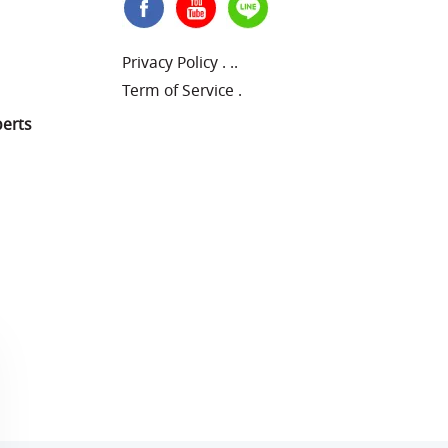
Privacy Policy
.
..
Term of Service
.
perts