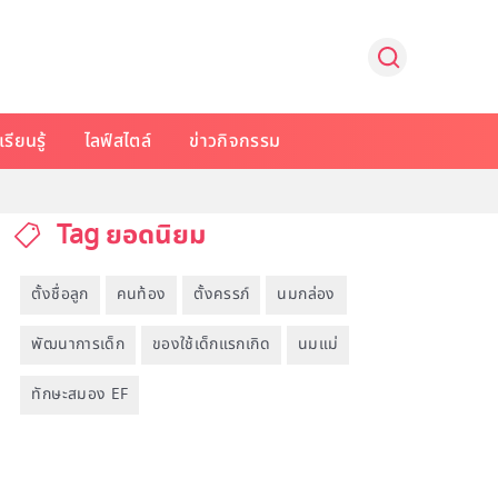
รียนรู้
ไลฟ์สไตล์
ข่าวกิจกรรม
Tag ยอดนิยม
ตั้งชื่อลูก
คนท้อง
ตั้งครรภ์
นมกล่อง
พัฒนาการเด็ก
ของใช้เด็กแรกเกิด
นมแม่
ทักษะสมอง EF