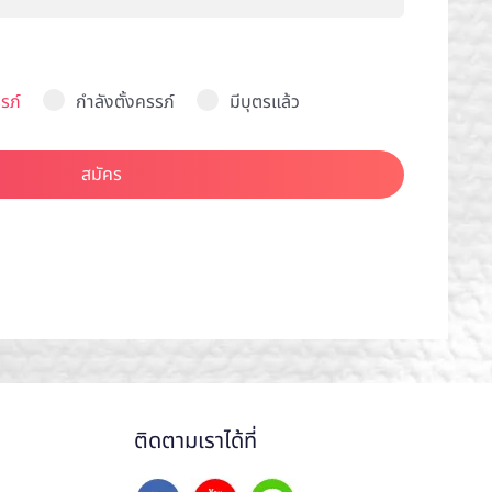
รภ์
กำลังตั้งครรภ์
มีบุตรแล้ว
สมัคร
ติดตามเราได้ที่