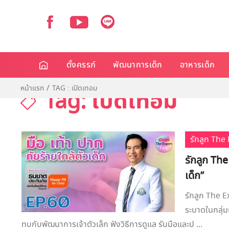
ตั้งครรภ์
พัฒนาการเด็ก
อาหารเด็ก
หน้าแรก
TAG : เปิดเทอม
Tag: เปิดเทอม
รักลูก Th
รักลูก The
เด็ก”
รักลูก The Ex
ระบาดในกลุ่ม
ทบกับพัฒนาการเจ้าตัวเล็ก ฟังวิธีการดูแล รับมือและป ...