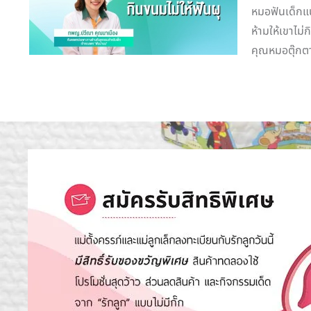
หมอฟันเด็กแนะ
ห้ามให้เขาไม่
คุณหมอตุ๊กตา