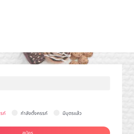
รภ์
กำลังตั้งครรภ์
มีบุตรแล้ว
สมัคร