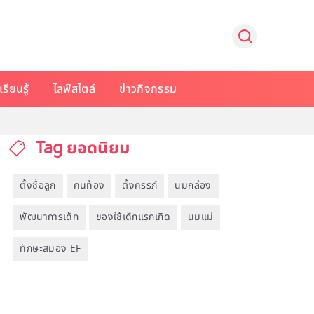
รียนรู้
ไลฟ์สไตล์
ข่าวกิจกรรม
Tag ยอดนิยม
ตั้งชื่อลูก
คนท้อง
ตั้งครรภ์
นมกล่อง
พัฒนาการเด็ก
ของใช้เด็กแรกเกิด
นมแม่
ทักษะสมอง EF