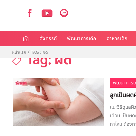
ตั้งครรภ์
พัฒนาการเด็ก
อาหารเด็ก
หน้าแรก
TAG : ผด
Tag: ผด
พัฒนาการเด
ลูกเป็นผดผื
แนะวิธีดูแลผิ
เดือน เป็นผดผ
ทาไหม ต้องทาเ