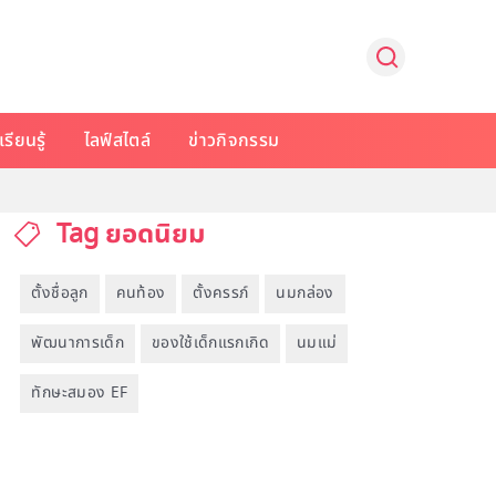
รียนรู้
ไลฟ์สไตล์
ข่าวกิจกรรม
Tag ยอดนิยม
ตั้งชื่อลูก
คนท้อง
ตั้งครรภ์
นมกล่อง
พัฒนาการเด็ก
ของใช้เด็กแรกเกิด
นมแม่
ทักษะสมอง EF