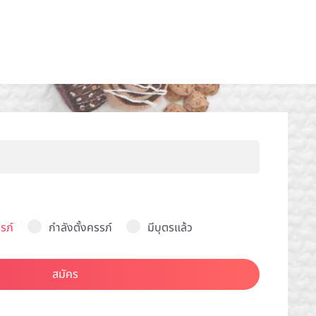
รภ์
กำลังตั้งครรภ์
มีบุตรแล้ว
สมัคร