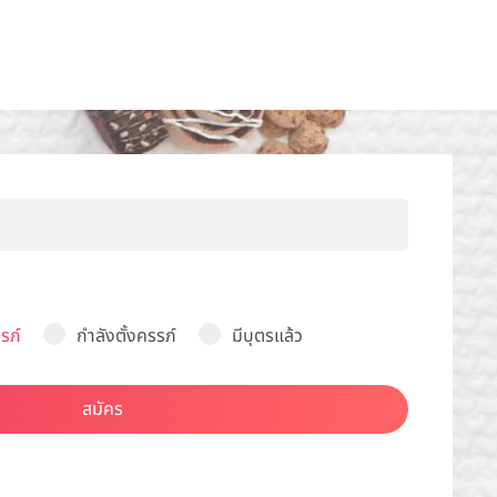
รภ์
กำลังตั้งครรภ์
มีบุตรแล้ว
สมัคร