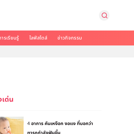
การเรียนรู้
ไลฟ์สไตล์
ข่าวกิจกรรม
4 อาการ คันเหงือก งอแง ที่บอกว่า
ทารกกำลังฟันขึ้น