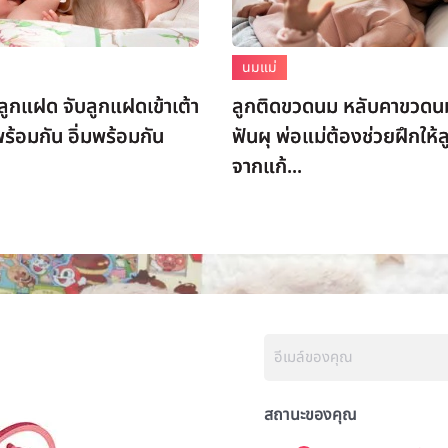
นมแม่
มลูกแฝด จับลูกแฝดเข้าเต้า
ลูกติดขวดนม หลับคาขวดนม
ร้อมกัน อิ่มพร้อมกัน
ฟันผุ พ่อแม่ต้องช่วยฝึกให้ล
จากแก้...
สถานะของคุณ