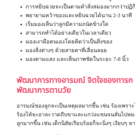
การหยิบฉวยจะเป็นตามคำสั่งสมองมากกว่าปฏิกิ
พยายามคว้าของและหยิบฉวยได้นาน 2-3 นาที
เริ่มมองเห็นว่าลูกมีความถนัดข้างใด
สามารถทำได้อย่างเดียวในเวลาเดียว
มองเงามือตนเองโดยคิดว่าเป็นสิ่งของ
มองสิ่งต่างๆ ด้วยสายตาที่เลื่อนลอย
มองตามแสง และเห็นภาพชัดในระยะ 7-8 นิ้ว
พัฒนาการทางอารมณ์ จิตใจของทารก 2
พัฒนาการตามวัย
อารมณ์ของลูกจะเป็นเหตุผลมากขึ้น เช่น ร้องเพราะได
ร้องไห้จะอาละวาดถีบขาและแกว่งแขนจนสั่นไปหมด 
ลูกมากขึ้น เช่น เด็กนิสัยเรียบร้อยก็จะนิ่งๆ เงียบๆ