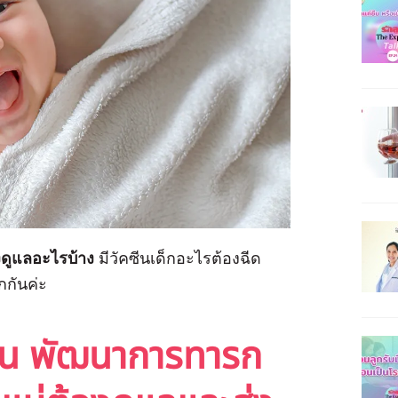
งดูแลอะไรบ้าง
มีวัคซีนเด็กอะไรต้องฉีด
กกันค่ะ
ือน พัฒนาการทารก