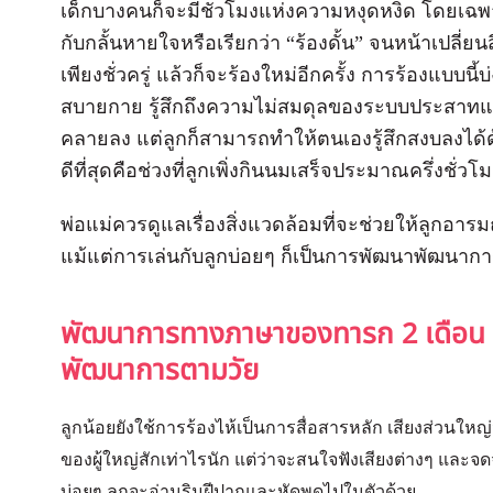
เด็กบางคนก็จะมีชั่วโมงแห่งความหงุดหงิด โดยเฉพา
กับกลั้นหายใจหรือเรียกว่า “ร้องดั้น” จนหน้าเปลี่
เพียงชั่วครู่ แล้วก็จะร้องใหม่อีกครั้ง การร้องแบ
สบายกาย รู้สึกถึงความไม่สมดุลของระบบประสาทแล
คลายลง แต่ลูกก็สามารถทำให้ตนเองรู้สึกสงบลงได้ด้
ดีที่สุดคือช่วงที่ลูกเพิ่งกินนมเสร็จประมาณครึ่งชั่ว
พ่อแม่ควรดูแลเรื่องสิ่งแวดล้อมที่จะช่วยให้ลูกอารมณ
แม้แต่การเล่นกับลูกบ่อยๆ ก็เป็นการพัฒนาพัฒนา
พัฒนาการทางภาษาของทารก 2 เดือน แ
พัฒนาการตามวัย
ลูกน้อยยังใช้การร้องไห้เป็นการสื่อสารหลัก เสียงส่วนใหญ่
ของผู้ใหญ่สักเท่าไรนัก แต่ว่าจะสนใจฟังเสียงต่างๆ และจด
บ่อยๆ ลูกจะอ่านริมฝีปากและหัดพูดไปในตัวด้วย