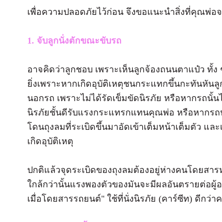
เพื่อความปลอดภัยไว้ก่อน จึงขอแนะนำสิ่งที่คุณพ่อจะ
1. จับลูกนั่งตักขณะขับรถ
อาจคิดว่าลูกชอบ เพราะเห็นลูกจ้องถนนตาแป๋ว ทั้ง ๆ
ยิ่งเพราะหากเกิดอุบัติเหตุชนกระแทกขึ้นกะทันหัน
นอกรถ เพราะไม่ได้รัดเข็มขัดนิรภัย หรือหากรถนั้นไ
นิรภัยชั้นดีรับแรงกระแทรกแทนคุณพ่อ หรือหากรถนั
โดนถุงลมที่ระเบิดขึ้นมาอัดเข้าเต็มหน้าเต็มตัว และ
เกิดอุบัติเหตุ
ปกติแล้วจุดระเบิดของถุงลมต้องอยู่ห่างคนโดยสาร
ใกล้กว่านั้นแรงพองตัวของมันจะมีผลอันตรายต่อผู้อย
เมื่อโดยสารรถยนต์" ใช้ที่นั่งนิรภัย (คาร์ซีท) ดีกว่าค