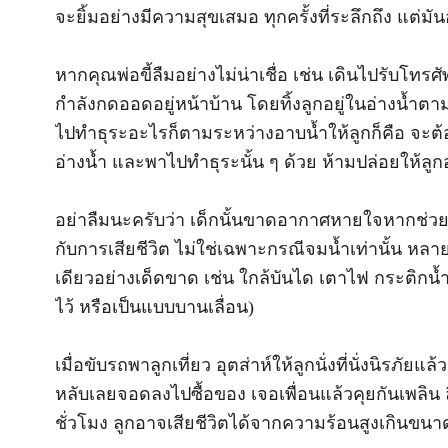
จะยิ้มอย่างมีความสุขเสมอ ทุกครั้งที่ระลึกถึง แต่ม
หากคุณพ่อขี้ลืมอย่างไม่น่าเชื่อ เช่น เดินไปรับโทรศั
กำลังกดออดอยู่หน้าบ้าน โดยทิ้งลูกอยู่ในอ่างน้ำตา
ไปทำธุระอะไรก็ตามระหว่างอาบน้ำให้ลูกก็คือ จะต้
อ่างน้ำ และพาไปทำธุระนั้น ๆ ด้วย ห้ามปล่อยให้ลู
อย่าลืมนะครับว่า เด็กนั้นขาดอากาศหายใจหากช่วยไม่
กับการเสียชีวิต ไม่ใช่เฉพาะกรณีจมน้ำเท่านั้น หลาย
เดียวอย่างเด็ดขาด เช่น ใกล้บันได เตาไฟ กระติกน้ำร
ไว้ หรือเป็นแบบบานเลื่อน)
เมื่อขับรถพาลูกเที่ยว อุตส่าห์ให้ลูกนั่งที่นั่งนิรภัย
หลับเลยจอดลงไปซื้อของ เจอเพื่อนแล้วคุยกันเพลิน ล
ชั่วโมง ลูกอาจเสียชีวิตได้จากความร้อนสูงเกินขนา