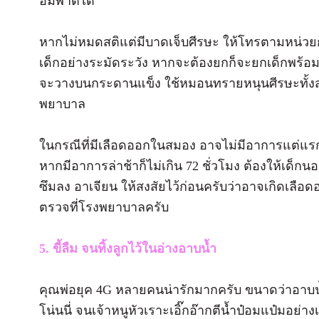
อัมพาตได้
หากไม่หมดสติแต่มีบาดเจ็บศีรษะ ให้โทรตามหน่วยกู้
เด็กอย่างระมัดระวัง หากจะต้องยกก็จะยกเด็กพร้อม 
จะวางบนกระดานแข็ง ใช้หมอนทรายหนุนศีรษะทั้งสอ
พยาบาล
ในกรณีที่มีเลือดออกในสมอง อาจไม่มีอาการแต่แรก
หากมีอาการล่าช้าก็ไม่เกิน 72 ชั่วโมง ต้องให้เด
ซึมลง อาเจียน ให้สงสัยไว้ก่อนครับว่าอาจเกิดเลื
ตรวจที่โรงพยาบาลครับ
5. ขี้ลืม จนทิ้งลูกไว้ในอ่างอาบน้ำ
คุณพ่อยุค 4G หลายคนน่ารักมากครับ ขนาดว่าอาบน
โน่นนี่ จนเจ้าหนูหัวเราะเอิ๊กอ๊ากตีน้ำป๋อมแป๋มอย่า