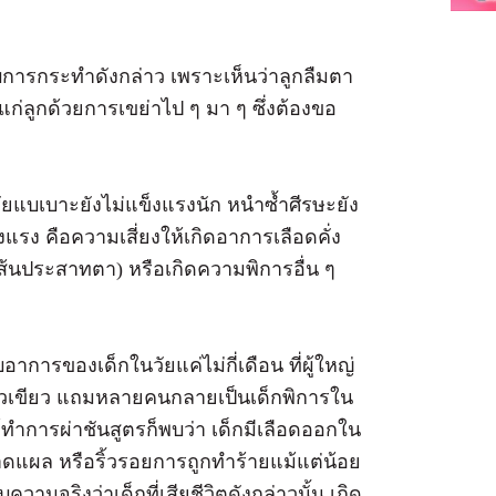
บการกระทำดังกล่าว เพราะเห็นว่าลูกลืมตา
แก่ลูกด้วยการเขย่าไป ๆ มา ๆ ซึ่งต้องขอ
ยแบเบาะยังไม่แข็งแรงนัก หนำซ้ำศีรษะยัง
รง คือความเสี่ยงให้เกิดอาการเลือดคั่ง
้นประสาทตา) หรือเกิดความพิการอื่น ๆ
อาการของเด็กในวัยแค่ไม่กี่เดือน ที่ผู้ใหญ่
อตัวเขียว แถมหลายคนกลายเป็นเด็กพิการใน
ทำการผ่าชันสูตรก็พบว่า เด็กมีเลือดออกใน
าดแผล หรือริ้วรอยการถูกทำร้ายแม้แต่น้อย
บความจริงว่าเด็กที่เสียชีวิตดังกล่าวนั้น เกิด