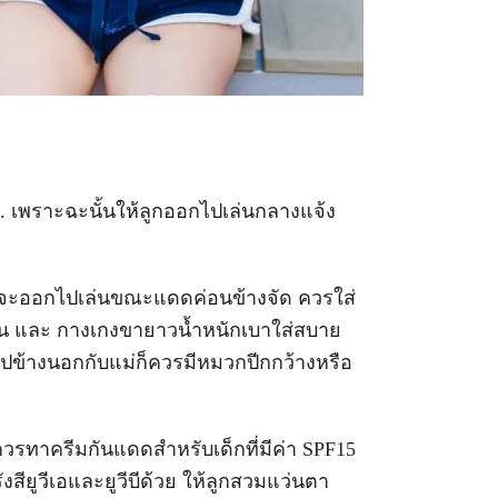
0 น. เพราะฉะนั้นให้ลูกออกไปเล่นกลางแจ้ง
กอยากจะออกไปเล่นขณะแดดค่อนข้างจัด ควรใส่
มร้อน และ กางเกงขายาวน้ำหนักเบาใส่สบาย
ข้างนอกกับแม่ก็ควรมีหมวกปีกกว้างหรือ
รทาครีมกันแดดสำหรับเด็กที่มีค่า SPF15
ังสียูวีเอและยูวีบีด้วย ให้ลูกสวมแว่นตา