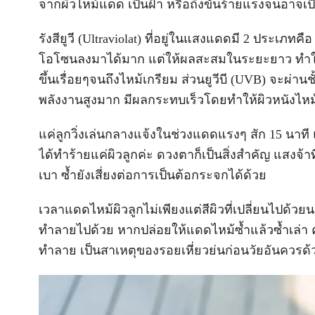
จากผิวไหม้แดด เป็นฝ้า หรือถึงขั้นร้ายแรงจนอาจเป็
รังสียูวี (Ultraviolat) ที่อยู่ในแสงแดดมี 2 ประเภทคือ 
โอโซนลงมาได้มาก แต่ให้ผลสะสมในระยะยาว ทำให้
ขึ้นเรื่อยๆจนถึงไหม้เกรียม ส่วนยูวีบี (UVB) จะผ่าน
พลังงานสูงมาก มีผลกระทบเร็วโดยทำให้ผิวหนังไหม
แค่ลูกวิ่งเล่นกลางแจ้งในช่วงแดดแรงๆ สัก 15 นาท
ได้ทำร้ายแค่ผิวลูกค่ะ ดวงตาก็เป็นสิ่งสำคัญ แสงจ
เบา ซ้ำยังเสี่ยงต่อการเป็นต้อกระจกได้ด้วย
เวลาแดดไหม้ผิวลูกไม่เพียงแต่สีผิวที่เปลี่ยนไปด้วย
ทำลายไปด้วย หากปล่อยให้แดดไหม้ซ้ำแล้วซ้ำเล่า คอ
ทำลาย เป็นสาเหตุของรอยเหี่ยวย่นก่อนวัยอันควรด้