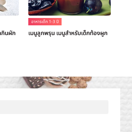
อาหารเด็ก 1-3 ปี
กกินผัก
เมนูลูกพรุน เมนูสำหรับเด็กท้องผูก