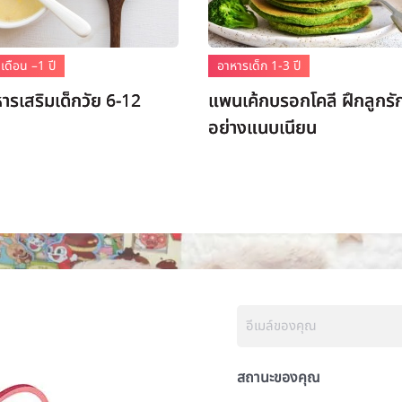
เดือน –1 ปี
อาหารเด็ก 1-3 ปี
หารเสริมเด็กวัย 6-12
แพนเค้กบรอกโคลี ฝึกลูกรั
อย่างแนบเนียน
สถานะของคุณ