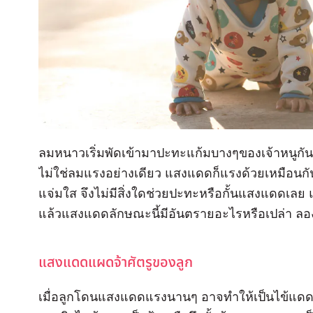
ลมหนาวเริ่มพัดเข้ามาปะทะแก้มบางๆของเจ้าหนูกันแล
ไม่ใช่ลมแรงอย่างเดียว แสงแดดก็แรงด้วยเหมือนกัน
แจ่มใส จึงไม่มีสิ่งใดช่วยปะทะหรือกั้นแสงแดดเล
แล้วแสงแดดลักษณะนี้มีอันตรายอะไรหรือเปล่า ลอ
แสงแดดแผดจ้าศัตรูของลูก
เมื่อลูกโดนแสงแดดแรงนานๆ อาจทำให้เป็นไข้แดด ล