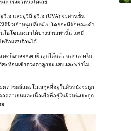
นมะเร็งผิวหนังได้เลย
ยูวีเอ และยูวีบี ยูวีเอ (UVA) จะผ่านชั้น
สีผิวเจ้าหนูเปลี่ยนไป โดยจะมีลักษณะดำ
ชั้นโอโซนลงมาได้บางส่วนเท่านั้น แต่มี
้หรือแสบร้อนได้
ี แดดก็อาจจะเผาผิวลูกได้แล้ว และแดดไม่
้าที่สะท้อนเข้าดวงตาลูกจะแสบและพร่าไม่
นะคะ เซลล์และโมเลกุลที่อยู่ในผิวหนังจะถูก
ลลาเจนและเนื้อเยื่อที่อยู่ในผิวหนังจะถูก
วย