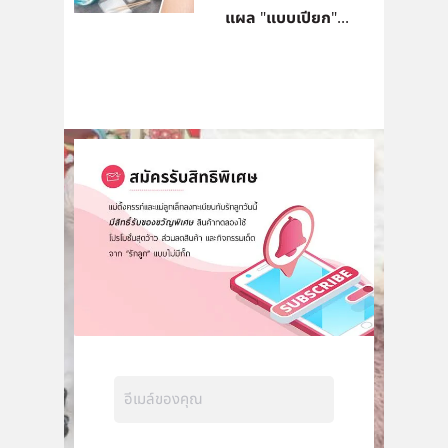
แผล "แบบเปียก"...