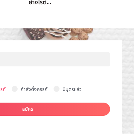
ย่างไรต่...
รภ์
กำลังตั้งครรภ์
มีบุตรแล้ว
สมัคร