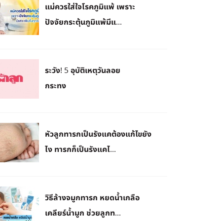
แม่ควรใส่ใจโรคภูมิแพ้ เพราะ
ปัจจัยกระตุ้นภูมิแพ้มีแ...
ระวัง! 5 อุบัติเหตุวันลอย
กระทง
หัวลูกทารกเป็นรังแคต้องแก้ไขยัง
ไง ทารกก็เป็นรังแคไ...
วิธีล้างจมูกทารก หยดน้ำเกลือ
เคลียร์น้ำมูก ช่วยลูกท...