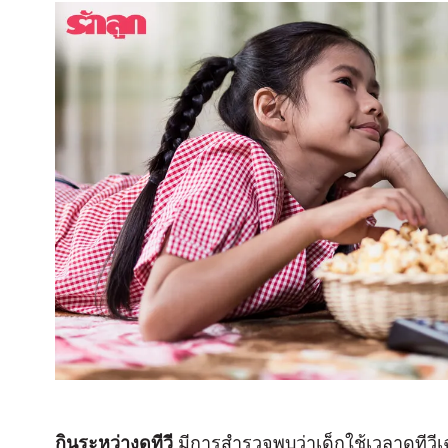
กินระหว่างดูทีวี
มีการสำรวจพบว่าเด็กใช้เวลาดูทีวีเฉ