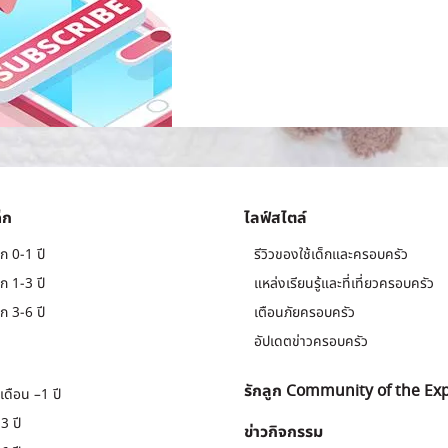
็ก
ไลฟ์สไตล์
ก 0-1 ปี
รีวิวของใช้เด็กและครอบครัว
ก 1-3 ปี
แหล่งเรียนรู้และที่เที่ยวครอบครัว
ก 3-6 ปี
เตือนภัยครอบครัว
อัปเดตข่าวครอบครัว
รักลูก Community of the Ex
เดือน –1 ปี
3 ปี
ข่าวกิจกรรม