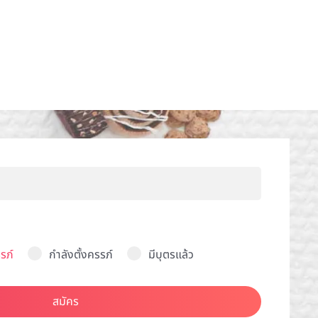
รภ์
กำลังตั้งครรภ์
มีบุตรแล้ว
สมัคร