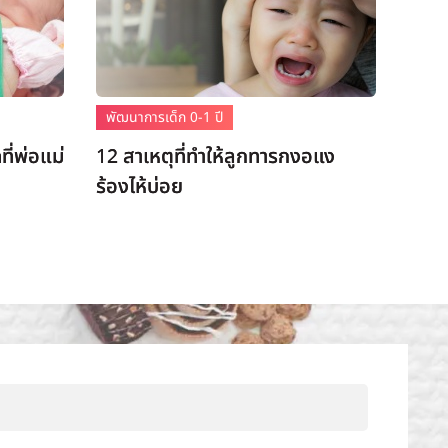
พัฒนาการเด็ก 0-1 ปี
ี่พ่อแม่
12 สาเหตุที่ทำให้ลูกทารกงอแง
ร้องไห้บ่อย