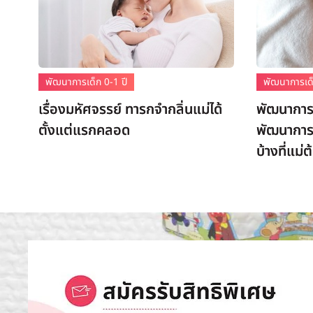
พัฒนาการเด็ก 0-1 ปี
พัฒนาการเด็
เรื่องมหัศจรรย์ ทารกจำกลิ่นแม่ได้
พัฒนาการเ
ตั้งแต่แรกคลอด
พัฒนาการท
บ้างที่แม่ต