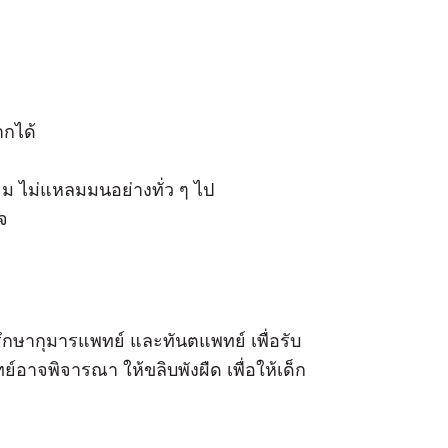
ากได้
่ยม ไม่แหลมมนอย่างทั่ว ๆ ไป
จ
ึกษากุมารแพทย์ และทันตแพทย์ เพื่อรับ
์อาจพิจารณา ให้ขลิบพังผืด เพื่อให้เด็ก