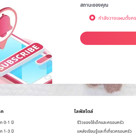
สถานะของคุณ
กำลังวางแผนตั้งคร
็ก
ไลฟ์สไตล์
ก 0-1 ปี
รีวิวของใช้เด็กและครอบครัว
ก 1-3 ปี
แหล่งเรียนรู้และที่เที่ยวครอบครัว