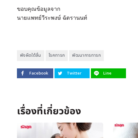
ขอบคุณข้อมูลจาก
นายแพทย์วีระพงษ์ ฉัตรานนท์
พังผืดใต้ลิ้น
โรคทารก
พัฒนาการทารก
Facebook
Twitter
Line