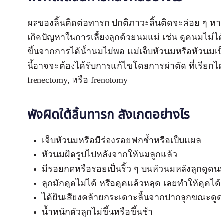
ผลของลิ้นติดต่อทารก ปกติภาวะลิ้นติดจะค่อย ๆ หายไ
เกิดปัญหาในการเลี้ยงลูกด้วยนมแม่ เช่น ดูดนมไม่ได
ขึ้นจากการได้น้ำนมไม่พอ แม่เจ็บหัวนมหรือหัวนมเป็
นี้อาจจะต้องได้รับการแก้ไขโดยการผ่าตัด ที่เรียกได
frenectomy, หรือ frenotomy
พังผิดใต้ลิ้นทารก สังเกตอย่างไร
เจ็บหัวนมหรือมีร่องรอยฟกช้ำหรือเป็นแผล
หัวนมผิดรูปไปหลังจากให้นมลูกแล้ว
มีรอยกดหรือรอยเป็นริ้ว ๆ บนหัวนมหลังลูกดูดน
ลูกมักดูดไม่ได้ หรือดูดแล้วหลุด เลยทำให้ดูดได
ได้ยินเสียงคล้ายกระเดาะลิ้นจากปากลูกขณะดู
น้ำหนักตัวลูกไม่ขึ้นหรือขึ้นช้า