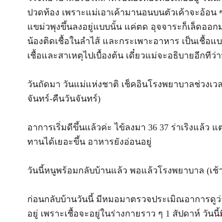
ปวดท้อง เพราะแม่เอาเค้ามานอนบนตัวเค้าจะอ้อน ๆ ห
แขม่วพุงขึ้นลงอยู่แบบนั้น แค่ตด อุจจาระก็เล็ดออ
น้องติดเชื้อในลำไส้ และกระเพาะอาหาร เป็นเชื้อแบ
เชื้อและสาเหตุไปเบื้องต้น เดี๋ยวแม่จะอธิบายอีกทีว่
วันถัดมา วันแม่แห่งชาติ เช็คอินโรงพยาบาลช่วงเวลาดี 
จันทร์-คืนวันจันทร์)
อาการเริ่มดีขึ้นแล้วค่ะ ไข้ลงมา 36 37 ร่าเริงแล้ว แต่ก
ทานได้เยอะขึ้น อาหารยังอ่อนอยู่
วันนี้หนูพร้อมกลับบ้านแล้ว พอแล้วโรงพยาบาล (เช้
ก่อนกลับบ้านวันนี้ มีหมอมาตรวจประเมิณอาการดูว่าก
อยู่ เพราะเชื้อจะอยู่ในร่างกายราว ๆ 1 สัปดาห์ วันนี้