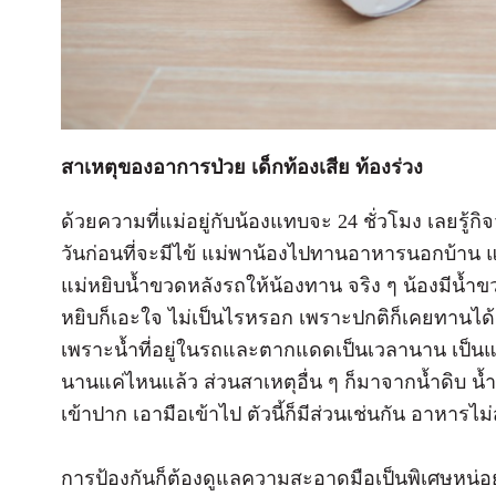
สาเหตุของอาการป่วย เด็กท้องเสีย ท้องร่วง
ด้วยความที่แม่อยู่กับน้องแทบจะ 24 ชั่วโมง เลยรู้
วันก่อนที่จะมีไข้ แม่พาน้องไปทานอาหารนอกบ้าน แ
แม่หยิบน้ำขวดหลังรถให้น้องทาน จริง ๆ น้องมีน้ำข
หยิบก็เอะใจ ไม่เป็นไรหรอก เพราะปกติก็เคยทานได้
เพราะน้ำที่อยู่ในรถและตากแดดเป็นเวลานาน เป็นแหล่งเ
นานแค่ไหนแล้ว ส่วนสาเหตุอื่น ๆ ก็มาจากน้ำดิบ น้ำท
เข้าปาก เอามือเข้าไป ตัวนี้ก็มีส่วนเช่นกัน อาหารไม
การป้องกันก็ต้องดูแลความสะอาดมือเป็นพิเศษหน่อย 