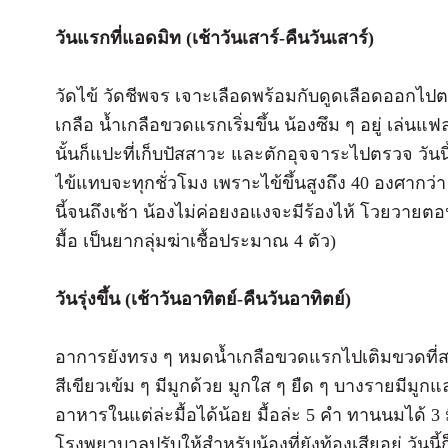
วันแรกที่แอดมิท (เช้าวันเสาร์-คืนวันเสาร์)
วัดไข้ วัดชีพจร เจาะเลือดพร้อมกับดูดเลือดออกไปต
เกลือ น้ำเกลือขวดแรกเริ่มขึ้น น้องซึม ๆ อยู่ เล่น
นั้นก็แปะที่เก็บปัสสาวะ และตักอุจจาระไปตรวจ วันน
ไข้แทบจะทุกชั่วโมง เพราะไข้ขึ้นสูงถึง 40 องศากว่า
นี้จนถึงเช้า น้องไม่ค่อยงอแงจะมีร้องไห้ โวยวายตอ
มื้อ เป็นยากลุ่มฆ่าเชื้อประมาณ 4 ตัว)
วันรุ่งขึ้น (เช้าวันอาทิตย์-คืนวันอาทิตย์)
อาการยังทรง ๆ หมดน้ำเกลือขวดแรกไปเติมขวดที่สอง
สีเขียวเข้ม ๆ มีมูกด้วย มูกใส ๆ ยืด ๆ บางรายมีมูกแ
อาหารในแต่ล่ะมื้อได้น้อย มื้อล่ะ 5 คำ ทานนมได้ 3 ม
โรงพยาบาลปรับให้สำหรับน้องที่ยังท้องเสียอยู่ วันนี้ก็เ