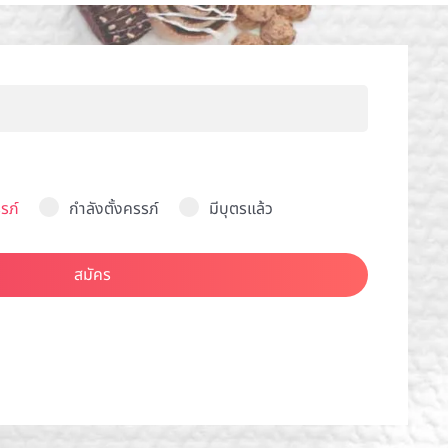
รภ์
กำลังตั้งครรภ์
มีบุตรแล้ว
สมัคร