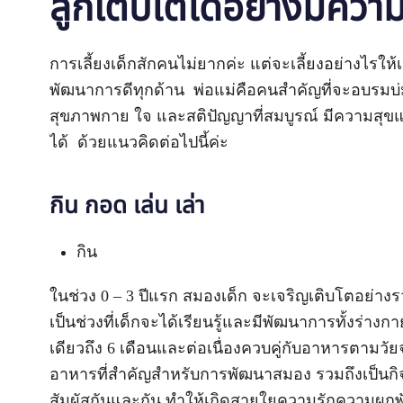
ลูกเติบโตได้อย่างมีความ
การเลี้ยงเด็กสักคนไม่ยากค่ะ แต่จะเลี้ยงอย่างไรให
พัฒนาการดีทุกด้าน พ่อแม่คือคนสำคัญที่จะอบรมบ่มเ
สุขภาพกาย ใจ และสติปัญญาที่สมบูรณ์ มีความสุขแ
ได้ ด้วยแนวคิดต่อไปนี้ค่ะ
กิน กอด เล่น เล่า
กิน
ในช่วง 0 – 3 ปีแรก สมองเด็ก จะเจริญเติบโตอย่างรว
เป็นช่วงที่เด็กจะได้เรียนรู้และมีพัฒนาการทั้งร่า
เดียวถึง 6 เดือนและต่อเนื่องควบคู่กับอาหารตามวัย
อาหารที่สำคัญสำหรับการพัฒนาสมอง รวมถึงเป็นกิ
สัมผัสกันและกัน ทำให้เกิดสายใยความรักความผูกพัน