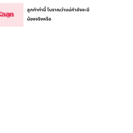
ลูกทำท่านี้ โบราณว่าแม่กำลังจะมี
น้องจริงหรือ