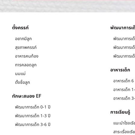
ตั้งครรภ์
พัฒนาการเด
อยากมีลูก
พัฒนาการเด็
สุขภาพครรภ์
พัฒนาการเด็
อาหารคนท้อง
พัฒนาการเด็
การคลอดลูก
อาหารเด็ก
นมแม่
อาหารเด็ก 6 
ตั้งชื่อลูก
อาหารเด็ก 1-
ทักษะสมอง EF
อาหารเด็ก 3-
พัฒนาการเด็ก 0-1 ปี
การเรียนรู้
พัฒนาการเด็ก 1-3 ปี
แนะนำโรงเรี
พัฒนาการเด็ก 3-6 ปี
สาระเรื่องเรี