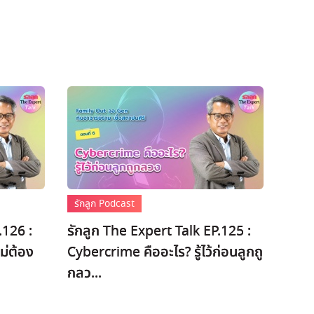
รักลูก Podcast
.126 :
รักลูก The Expert Talk EP.125 :
ม่ต้อง
Cybercrime คืออะไร? รู้ไว้ก่อนลูกถู
กลว...