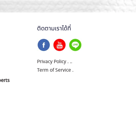
ติดตามเราได้ที่
Privacy Policy
.
..
Term of Service
.
perts