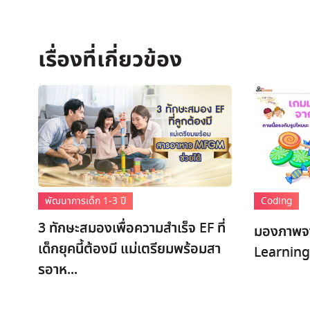
พัฒนาการเด็ก 1-3 ปี
Coding
3 ทักษะสมองเพื่อความสำเร็จ EF ที่
มองภาพจา
เด็กยุคนี้ต้องมี แม่เตรียมพร้อมสา
Learning
รอาห...