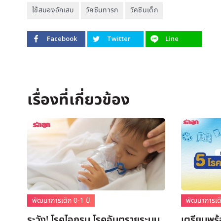
ไข้สมองอักเสบ
วัคซีนทารก
วัคซีนเด็ก
Facebook
Twitter
Line
พัฒนาการเด็ก 0-1 ปี
พัฒนาการเด็
ระวัง! โรคไอกรน โรคอันตรายระบบ
เตรียมพร้