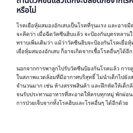
ถ้าฉีดวัคซีนแล้วเด็กจะปลอดภัยจากโรค
หรือไม่
โรคเยื่อหุ้มสมองอักเสบเป็นโรคที่รุนแรง และอาจ
จะคิดว่า เมื่อฉีดวัคซีนฮิบแล้ว จะป้องกันบุตรหลาน
ทราบเพิ่มเติมว่า แม้ว่าวัคซีนฮิบจะป้องกันโรคเยื่อ
เยื่อหุ้มสมองอักเสบ ก็อาจเกิดจากเชื้อโรคอื่นๆได้อ
นอกจากการพาลูกไปรับวัคซีนป้องกันโรคแล้ว การดูแ
ในสภาพแวดล้อมที่มีอากาศบริสุทธิ์ ไม่นำเด็กไปยังสถ
จำนวนมาก เช่น ห้างสรรพสินค้า และฝึกหัดให้เด็กล
จนรับประทานอาหารที่สะอาดให้ครบทุกหมู่ พักผ่อ
การป่วยเจ็บจากทั้งโรคฮิบและโรคอื่นๆ ได้อีกด้วย