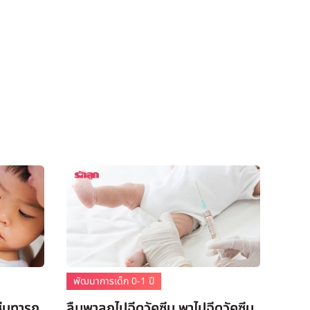
พัฒนาการเด็ก 0-1 ปี
ซีนทารก
ลืมพาลูกไปฉีดวัคซีน พาไปฉีดวัคซีน