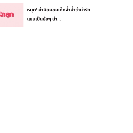
หยุด! ค่านิยมชมเด็กจ้ำม้ำว่าน่ารัก
แขนเป็นข้อๆ น่า...