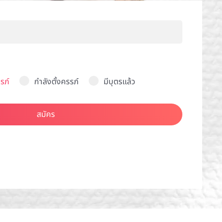
รภ์
กำลังตั้งครรภ์
มีบุตรแล้ว
สมัคร