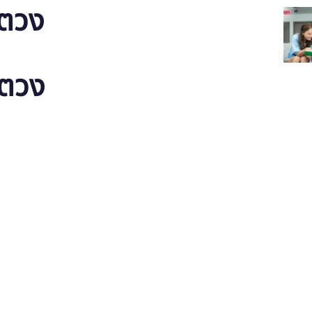
ยตวง
ยตวง