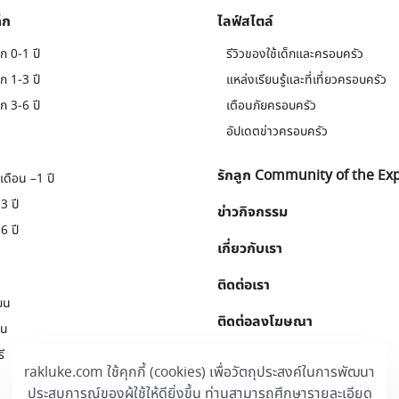
็ก
ไลฟ์สไตล์
ก 0-1 ปี
รีวิวของใช้เด็กและครอบครัว
ก 1-3 ปี
แหล่งเรียนรู้และที่เที่ยวครอบครัว
ก 3-6 ปี
เตือนภัยครอบครัว
อัปเดตข่าวครอบครัว
รักลูก Community of the Ex
เดือน –1 ปี
3 ปี
ข่าวกิจกรรม
6 ปี
เกี่ยวกับเรา
ติดต่อเรา
ยน
ติดต่อลงโฆษณา
ยน
ี
Download
.
rakluke.com ใช้คุกกี้ (cookies) เพื่อวัตถุประสงค์ในการพัฒนา
ประสบการณ์ของผู้ใช้ให้ดียิ่งขึ้น ท่านสามารถศึกษารายละเอียด