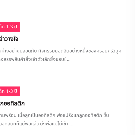
็ก 1-3 ปี
ย่าวางใจ
ดินห้างอย่างปลอดภัย กิจกรรมยอดฮิตอย่างหนึ่งของครอบครัวยุค
้างสรรพสินค้ายิ่งเจ้าตัวเล็กยิ่งชอบใ ...
็ก 1-3 ปี
ูกออทิสติก
มพร้อม เมื่อลูกเป็นออทิสติก พ่อแม่รังแกลูกออทิสติก ขึ้น
กออทิสติกก็แย่พอแล้ว ยิ่งพ่อแม่ไม่เข้า ...