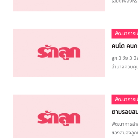
เสียงเพลงหรื
พัฒนาการเด
คนโต คนกลา
ลูก 3 วัย 3 นิ
อำนาจควบคุมน
พัฒนาการเด
ตามรอยสม
พัฒนาการสำค
ของสมองลูกน้