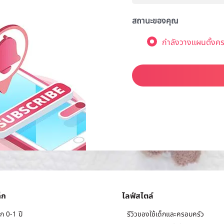
สถานะของคุณ
กำลังวางแผนตั้งคร
็ก
ไลฟ์สไตล์
ก 0-1 ปี
รีวิวของใช้เด็กและครอบครัว