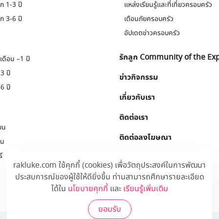
ก 1-3 ปี
แหล่งเรียนรู้และที่เที่ยวครอบครัว
ก 3-6 ปี
เตือนภัยครอบครัว
อัปเดตข่าวครอบครัว
รักลูก Community of the Ex
เดือน –1 ปี
3 ปี
ข่าวกิจกรรม
6 ปี
เกี่ยวกับเรา
ติดต่อเรา
ยน
ติดต่อลงโฆษณา
ยน
ี
Download
.
rakluke.com ใช้คุกกี้ (cookies) เพื่อวัตถุประสงค์ในการพัฒนา
ประสบการณ์ของผู้ใช้ให้ดียิ่งขึ้น ท่านสามารถศึกษารายละเอียด
ได้ใน
นโยบายคุกกี้
และ
เรียนรู้เพิ่มเติม
ยอมรับ