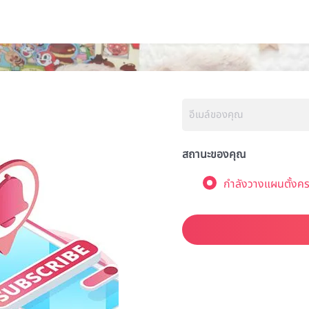
สถานะของคุณ
กำลังวางแผนตั้งคร