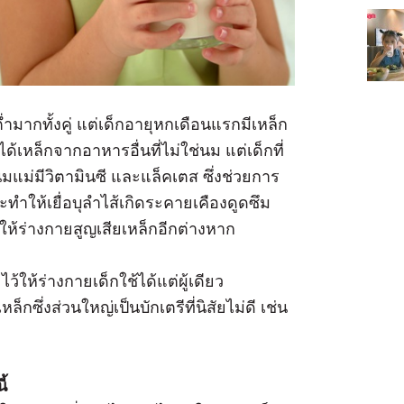
ำมากทั้งคู่ แต่เด็กอายุหกเดือนแรกมีเหล็ก
้เหล็กจากอาหารอื่นที่ไม่ใช่นม แต่เด็กที่
แม่มีวิตามินซี และแล็คเตส ซึ่งช่วยการ
ทำให้เยื่อบุลำไส้เกิดระคายเคืองดูดซึม
ำให้ร่างกายสูญเสียเหล็กอีกต่างหาก
้ให้ร่างกายเด็กใช้ได้แต่ผู้เดียว
หล็กซึ่งส่วนใหญ่เป็นบักเตรีที่นิสัยไม่ดี เช่น
ี้