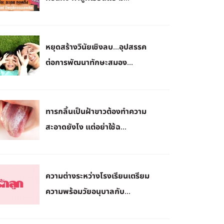
หยุดสร้างวินัยเชิงลบ...อุปสรรค
ต่อการพัฒนาทักษะสมอง...
ทารกลิ้นเป็นฝ้าขาวต้องทำความ
สะอาดยังไง แต่อย่าใช้ฉ...
ความต่างระหว่างโรงเรียนเตรียม
ความพร้อมวัยอนุบาลกับ...