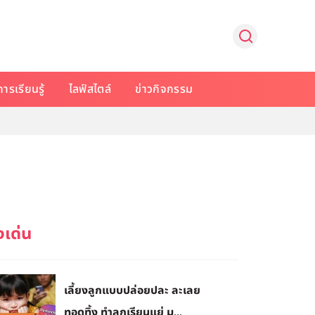
การเรียนรู้
ไลฟ์สไตล์
ข่าวกิจกรรม
เลี้ยงลูกแบบปล่อยปละ ละเลย
ทอดทิ้ง ทำลูกเรียนแย่ ม...