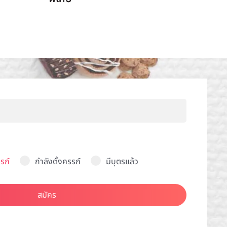
รภ์
กำลังตั้งครรภ์
มีบุตรแล้ว
สมัคร