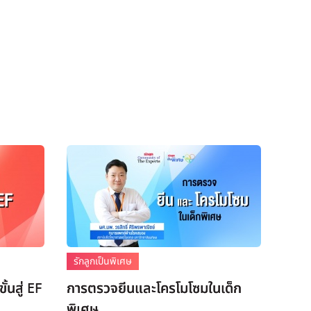
รักลูกเป็นพิเศษ
ั้นสู่ EF
การตรวจยีนและโครโมโซมในเด็ก
พิเศษ