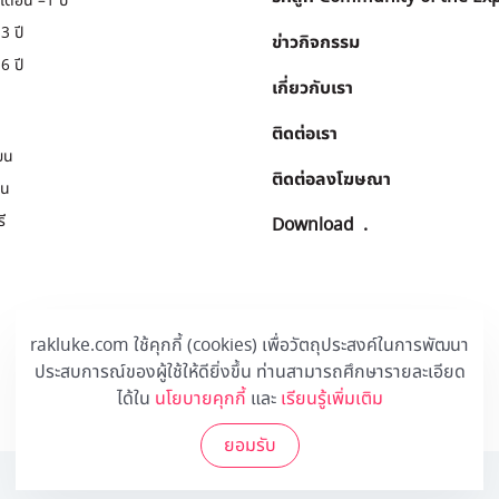
เดือน –1 ปี
3 ปี
ข่าวกิจกรรม
6 ปี
เกี่ยวกับเรา
ติดต่อเรา
ยน
ติดต่อลงโฆษณา
ยน
ี
Download
.
rakluke.com ใช้คุกกี้ (cookies) เพื่อวัตถุประสงค์ในการพัฒนา
ประสบการณ์ของผู้ใช้ให้ดียิ่งขึ้น ท่านสามารถศึกษารายละเอียด
ได้ใน
นโยบายคุกกี้
และ
เรียนรู้เพิ่มเติม
ยอมรับ
© 2020 Rakluke Plus - ALL RIGHTS RESERVED.