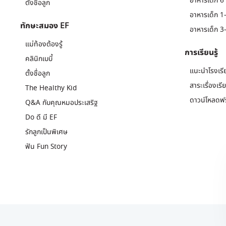
อาหารเด็ก 6 
ตั้งชื่อลูก
อาหารเด็ก 1-
ทักษะสมอง EF
อาหารเด็ก 3-
แม่ท้องต้องรู้
การเรียนรู้
คลินิกเบบี้
แนะนำโรงเรี
ตั้งชื่อลูก
สาระเรื่องเรี
The Healthy Kid
ดาวน์โหลดฟร
Q&A กับคุณหมอประเสริฐ
Do ดี มี EF
รักลูกเป็นพิเศษ
ฟัน Fun Story