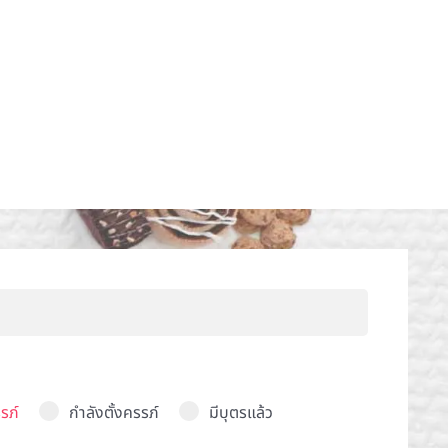
รภ์
กำลังตั้งครรภ์
มีบุตรแล้ว