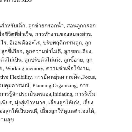
ย สถาบัน RLG