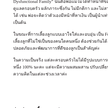
Dysfunctional Family” นั่นคือพ่อแม่ไม่ได้ทำหน้าที
ดูแลครอบครัว ผลักภาระซึ่งกัน ไม่มีกติกา และไม่สา
ได้ เช่น พ่อจะคิดว่าตัวเองมีหน้าที่หาเงิน เป็นผู้นำเท
เป็นต้น
ในขณะที่การเลี้ยงลูกแบบเอาใจใส่และอบอุ่น เป็น Func
เลี้ยงลูกที่ไม่ใช่เป็นของคนใดคนหนึ่ง ต้องช่วยกันไ
ปลอดภัยและพัฒนาการที่ดีของลูกเป็นสำคัญค่ะ
ในความเป็นจริง แต่ละครอบครัวไม่ได้มีรูปแบบการเล
หนึ่ง 100% นะคะ แต่จะมีความผสมผสาน ปรับเปลี
ความคิดในแต่ละช่วงเวลาค่ะ