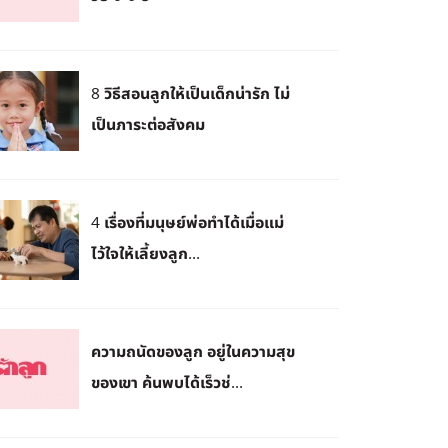
8 วิธีสอนลูกให้เป็นเด็กน่ารัก ไม่
เป็นภาระต่อสังคม
4 เรื่องที่มนุษย์พ่อทำได้เมื่อแม่
ไว้ใจให้เลี้ยงลูก...
​ความถนัดของลูก อยู่ในความสุข
ของเขา ค้นพบได้เร็วช่...