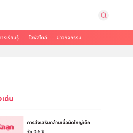
การเรียนรู้
ไลฟ์สไตล์
ข่าวกิจกรรม
การส่งเสริมกล้ามเนื้อมัดใหญ่เด็ก
วัย 0-6 ปี