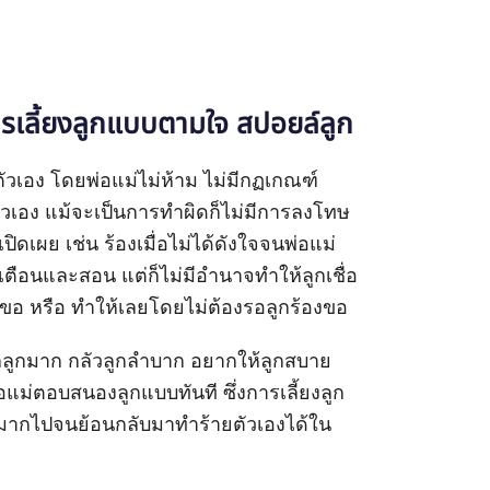
รเลี้ยงลูกแบบตามใจ สปอยล์ลูก
ัวเอง โดยพ่อแม่ไม่ห้าม ไม่มีกฏเกณฑ์
ตัวเอง แม้จะเป็นการทำผิดก็ไม่มีการลงโทษ
ปิดเผย เช่น ร้องเมื่อไม่ได้ดังใจจนพ่อแม่
กเตือนและสอน แต่ก็ไม่มีอำนาจทำให้ลูกเชื่อ
องขอ หรือ ทำให้เลยโดยไม่ต้องรอลูกร้องขอ
ักลูกมาก กลัวลูกลำบาก อยากให้ลูกสบาย
้พ่อแม่ตอบสนองลูกแบบทันที ซึ่งการเลี้ยงลูก
มากไปจนย้อนกลับมาทำร้ายตัวเองได้ใน