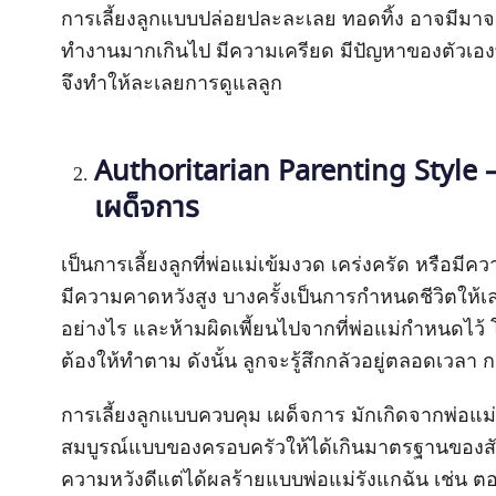
การเลี้ยงลูกแบบปล่อยปละละเลย ทอดทิ้ง อาจมีมาจ
ทำงานมากเกินไป มีความเครียด มีปัญหาของตัวเองท
จึงทำให้ละเลยการดูแลลูก
Authoritarian Parenting Style –
เผด็จการ
เป็นการเลี้ยงลูกที่พ่อแม่เข้มงวด เคร่งครัด หรือม
มีความคาดหวังสูง บางครั้งเป็นการกำหนดชีวิตให้
อย่างไร และห้ามผิดเพี้ยนไปจากที่พ่อแม่กำหนดไว้
ต้องให้ทำตาม ดังนั้น ลูกจะรู้สึกกลัวอยู่ตลอดเว
การเลี้ยงลูกแบบควบคุม เผด็จการ มักเกิดจากพ่อแม
สมบูรณ์แบบของครอบครัวให้ได้เกินมาตรฐานของสั
ความหวังดีแต่ได้ผลร้ายแบบพ่อแม่รังแกฉัน เช่น ต