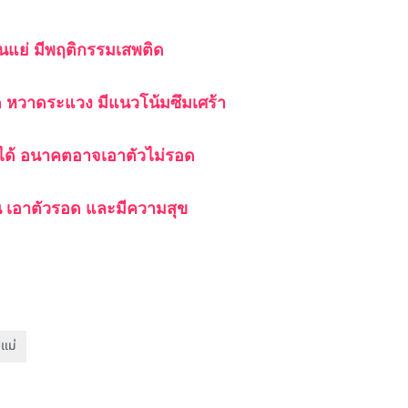
ยนแย่ มีพฤติกรรมเสพติด
ิด หวาดระแวง มีแนวโน้มซึมเศร้า
่ได้ อนาคตอาจเอาตัวไม่รอด
็น เอาตัวรอด และมีความสุข
แม่