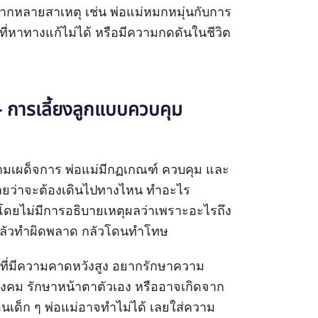
ากหลายสาเหตุ เช่น พ่อแม่หมกหมุ่นกับการ
ี่หาทางแก้ไม่ได้ หรือมีความกดดันในชีวิต
 การเลี้ยงลูกแบบควบคุม
ีความเผด็จการ พ่อแม่มีกฏเกณฑ์ ควบคุม และ
เลยว่าจะต้องเดินไปทางไหน ทำอะไร
 โดยไม่มีการอธิบายเหตุผลว่าเพราะอะไรถึง
ลา กลัวทำผิดพลาด กลัวโดนทำโทษ
่ที่มีความคาดหวังสูง อยากรักษาความ
งคม รักษาหน้าตาตัวเอง หรืออาจเกิดจาก
อนเด็ก ๆ พ่อแม่อาจทำไม่ได้ เลยใส่ความ