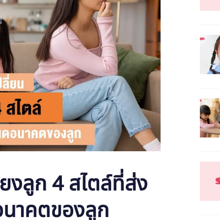
ยงลูก 4 สไตล์ที่ส่ง
ดอนาคตของลูก