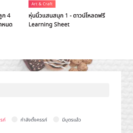
Art & Craft
ลูก 4
หุ่นนิ้วแสนสนุก 1 - ดาวน์โหลดฟรี
กำหนด
Learning Sheet
รภ์
กำลังตั้งครรภ์
มีบุตรแล้ว