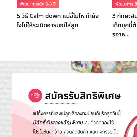
พัฒนาการเด็ก 3-6 ปี
พัฒนาการเด็
5 วิธี Calm down แม่ขี้โมโห ทำยัง
3 ทักษะสม
ไงไม่ให้ระเบิดอารมณ์ใส่ลูก
เด็กยุคนี้
รอาห...