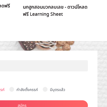
หลดฟรี
นกฮูกสอนบวกลบเลข - ดาวน์โหลด
ฟรี Learning Sheet
รภ์
กำลังตั้งครรภ์
มีบุตรแล้ว
สมัคร