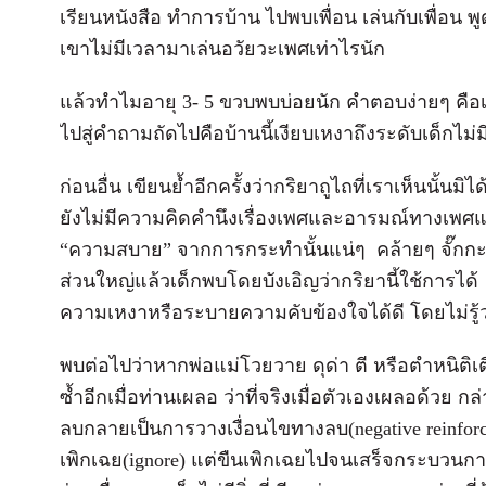
เรียนหนังสือ ทำการบ้าน ไปพบเพื่อน เล่นกับเพื่อน พ
เขาไม่มีเวลามาเล่นอวัยวะเพศเท่าไรนัก
แล้วทำไมอายุ 3- 5 ขวบพบบ่อยนัก คำตอบง่ายๆ คือเ
ไปสู่คำถามถัดไปคือบ้านนี้เงียบเหงาถึงระดับเด็กไม
ก่อนอื่น เขียนย้ำอีกครั้งว่ากริยาถูไถที่เราเห็นนั้
ยังไม่มีความคิดคำนึงเรื่องเพศและอารมณ์ทางเพศแบบ
“ความสบาย” จากการกระทำนั้นแน่ๆ คล้ายๆ จั๊กกะจี
ส่วนใหญ่แล้วเด็กพบโดยบังเอิญว่ากริยานี้ใช้การได
ความเหงาหรือระบายความคับข้องใจได้ดี โดยไม่รู้ว
พบต่อไปว่าหากพ่อแม่โวยวาย ดุด่า ตี หรือตำหนิต
ซ้ำอีกเมื่อท่านเผลอ ว่าที่จริงเมื่อตัวเองเผลอด้วย ก
ลบกลายเป็นการวางเงื่อนไขทางลบ(negative reinforcemen
เพิกเฉย(ignore) แต่ขืนเพิกเฉยไปจนเสร็จกระบวนก