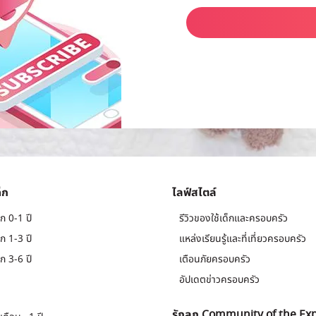
็ก
ไลฟ์สไตล์
ก 0-1 ปี
รีวิวของใช้เด็กและครอบครัว
ก 1-3 ปี
แหล่งเรียนรู้และที่เที่ยวครอบครัว
ก 3-6 ปี
เตือนภัยครอบครัว
อัปเดตข่าวครอบครัว
รักลูก Community of the Ex