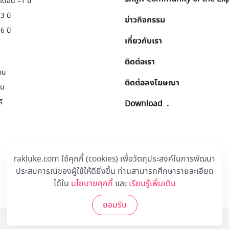
เดือน –1 ปี
3 ปี
ข่าวกิจกรรม
6 ปี
เกี่ยวกับเรา
ติดต่อเรา
ยน
ติดต่อลงโฆษณา
ยน
ี
Download
.
rakluke.com ใช้คุกกี้ (cookies) เพื่อวัตถุประสงค์ในการพัฒนา
ประสบการณ์ของผู้ใช้ให้ดียิ่งขึ้น ท่านสามารถศึกษารายละเอียด
ได้ใน
นโยบายคุกกี้
และ
เรียนรู้เพิ่มเติม
ยอมรับ
© 2020 Rakluke Plus - ALL RIGHTS RESERVED.