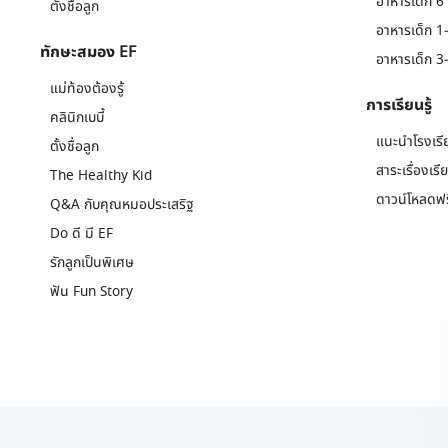
อาหารเด็ก 6 
ตั้งชื่อลูก
อาหารเด็ก 1-
ทักษะสมอง EF
อาหารเด็ก 3-
แม่ท้องต้องรู้
การเรียนรู้
คลินิกเบบี้
แนะนำโรงเรี
ตั้งชื่อลูก
สาระเรื่องเรี
The Healthy Kid
ดาวน์โหลดฟร
Q&A กับคุณหมอประเสริฐ
Do ดี มี EF
รักลูกเป็นพิเศษ
ฟัน Fun Story