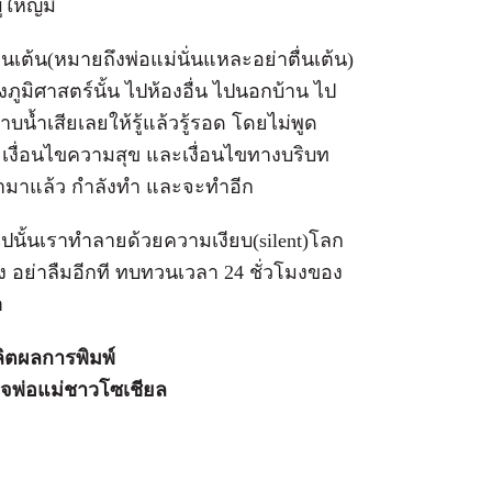
ู้ใหญ่มี
ื่นเต้น(หมายถึงพ่อแม่นั่นแหละอย่าตื่นเต้น)
ทางภูมิศาสตร์นั้น ไปห้องอื่น ไปนอกบ้าน ไป
บน้ำเสียเลยให้รู้แล้วรู้รอด โดยไม่พูด
า เงื่อนไขความสุข และเงื่อนไขทางบริบท
ทำมาแล้ว กำลังทำ และจะทำอีก
n)ไปนั้นเราทำลายด้วยความเงียบ(silent)โลก
ง อย่าลืมอีกที ทบทวนเวลา 24 ชั่วโมงของ
า
ิตผลการพิมพ์
ใจพ่อแม่ชาวโซเชียล