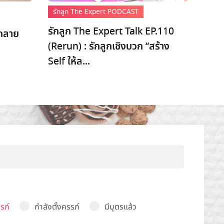
รักลูก The Expert PODCAST
รักลูก The Expert Talk EP.110
ะกลาย
(Rerun) : รักลูกเชิงบวก “สร้าง
Self ให้ล...
รภ์
กำลังตั้งครรภ์
มีบุตรแล้ว