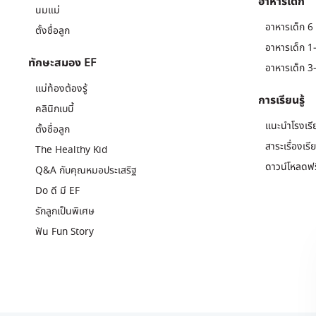
อาหารเด็ก
นมแม่
อาหารเด็ก 6 
ตั้งชื่อลูก
อาหารเด็ก 1-
ทักษะสมอง EF
อาหารเด็ก 3-
แม่ท้องต้องรู้
การเรียนรู้
คลินิกเบบี้
แนะนำโรงเรี
ตั้งชื่อลูก
สาระเรื่องเรี
The Healthy Kid
ดาวน์โหลดฟร
Q&A กับคุณหมอประเสริฐ
Do ดี มี EF
รักลูกเป็นพิเศษ
ฟัน Fun Story