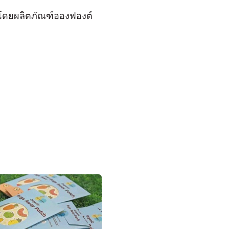
โดยผลิตภัณฑ์อองฟองต์