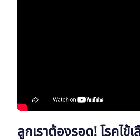
ลูกเราต้องรอด! โรคไข้