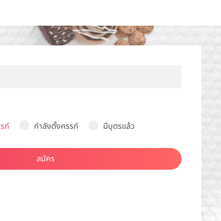
รภ์
กำลังตั้งครรภ์
มีบุตรแล้ว
สมัคร