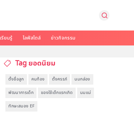
รียนรู้
ไลฟ์สไตล์
ข่าวกิจกรรม
Tag ยอดนิยม
ตั้งชื่อลูก
คนท้อง
ตั้งครรภ์
นมกล่อง
พัฒนาการเด็ก
ของใช้เด็กแรกเกิด
นมแม่
ทักษะสมอง EF