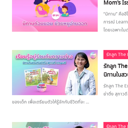
Mom's Iss
“นิทาน” คือฮ
การณ์ Learni
โดยเฉพาะในเรื
รักลูก Th
รักลูก The
นิทานในสวน
รักลูก The E
ย่าติ่ง สุภาว
ของเด็ก เพื่อเตรียมตัวให้รู้จักกับชีวิตที่จะ ...
รักลูก Th