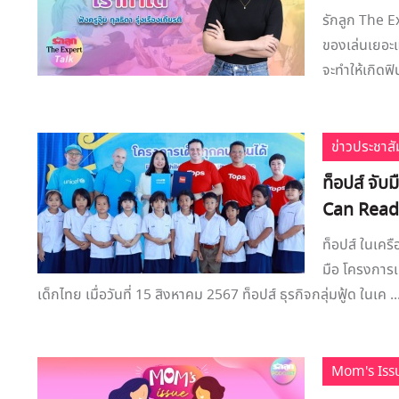
รักลูก The E
ของเล่นเยอะแ
จะทำให้เกิดฟิ
ข่าวประชาสั
ท็อปส์ จับ
Can Read’
ท็อปส์ ในเคร
มือ โครงการเ
เด็กไทย เมื่อวันที่ 15 สิงหาคม 2567 ท็อปส์ ธุรกิจกลุ่มฟู้ด ในเค ..
Mom's Iss