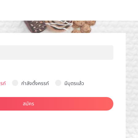
รภ์
กำลังตั้งครรภ์
มีบุตรแล้ว
สมัคร